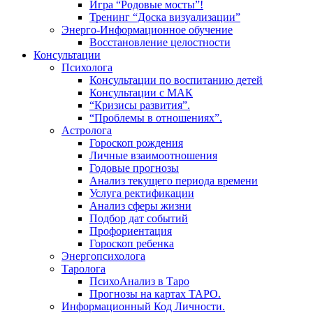
Игра “Родовые мосты”!
Тренинг “Доска визуализации”
Энерго-Информационное обучение
Восстановление целостности
Консультации
Психолога
Консультации по воспитанию детей
Консультации с МАК
“Кризисы развития”.
“Проблемы в отношениях”.
Астролога
Гороскоп рождения
Личные взаимоотношения
Годовые прогнозы
Анализ текущего периода времени
Услуга ректификации
Анализ сферы жизни
Подбор дат событий
Профориентация
Гороскоп ребенка
Энергопсихолога
Таролога
ПсихоАнализ в Таро
Прогнозы на картах ТАРО.
Информационный Код Личности.