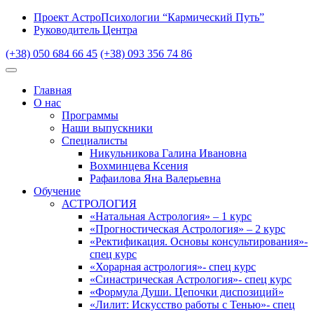
Проект АстроПсихологии “Кармический Путь”
Руководитель Центра
(+38) 050 684 66 45
(+38) 093 356 74 86
Главная
О нас
Программы
Наши выпускники
Специалисты
Никульникова Галина Ивановна
Вохминцева Ксения
Рафаилова Яна Валерьевна
Обучение
АСТРОЛОГИЯ
«Натальная Астрология» – 1 курс
«Прогностическая Астрология» – 2 курс
«Ректификация. Основы консультирования»-
спец курс
«Хорарная астрология»- спец курс
«Синастрическая Астрология»- спец курс
«Формула Души. Цепочки диспозиций»
«Лилит: Искусство работы с Тенью»- спец