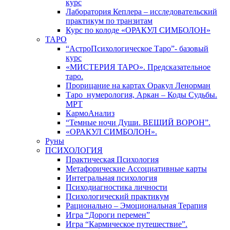
курс
Лаборатория Кеплера – исследовательский
практикум по транзитам
Курс по колоде «ОРАКУЛ СИМБОЛОН»
ТАРО
“АстроПсихологическое Таро”- базовый
курс
«МИСТЕРИЯ ТАРО». Предсказательное
таро.
Прорицание на картах Оракул Ленорман
Таро_нумерология, Аркан – Коды Судьбы.
МРТ
КармоАнализ
“Темные ночи Души. ВЕЩИЙ ВОРОН”.
«ОРАКУЛ СИМБОЛОН».
Руны
ПСИХОЛОГИЯ
Практическая Психология
Метафорические Ассоциативные карты
Интегральная психология
Психодиагностика личности
Психологический практикум
Рационально – Эмоциональная Терапия
Игра “Дороги перемен”
Игра “Кармическое путешествие”.