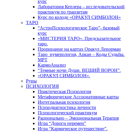
курс
Лаборатория Кеплера – исследовательский
практикум по транзитам
Курс по колоде «ОРАКУЛ СИМБОЛОН»
ТАРО
“АстроПсихологическое Таро”- базовый
курс
«МИСТЕРИЯ ТАРО». Предсказательное
таро.
Прорицание на картах Оракул Ленорман
Таро_нумерология, Аркан – Коды Судьбы.
МРТ
КармоАнализ
“Темные ночи Души. ВЕЩИЙ ВОРОН”.
«ОРАКУЛ СИМБОЛОН».
Руны
ПСИХОЛОГИЯ
Практическая Психология
Метафорические Ассоциативные карты
Интегральная психология
Психодиагностика личности
Психологический практикум
Рационально – Эмоциональная Терапия
Игра “Дороги перемен”
Игра “Кармическое путешествие”.