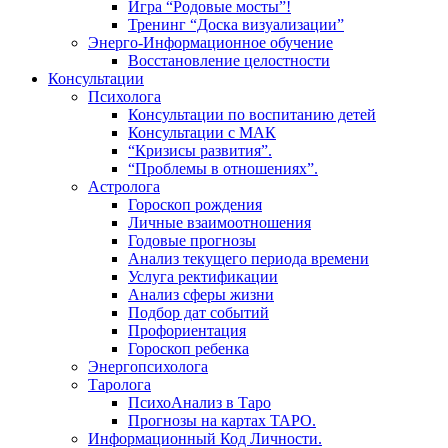
Игра “Родовые мосты”!
Тренинг “Доска визуализации”
Энерго-Информационное обучение
Восстановление целостности
Консультации
Психолога
Консультации по воспитанию детей
Консультации с МАК
“Кризисы развития”.
“Проблемы в отношениях”.
Астролога
Гороскоп рождения
Личные взаимоотношения
Годовые прогнозы
Анализ текущего периода времени
Услуга ректификации
Анализ сферы жизни
Подбор дат событий
Профориентация
Гороскоп ребенка
Энергопсихолога
Таролога
ПсихоАнализ в Таро
Прогнозы на картах ТАРО.
Информационный Код Личности.