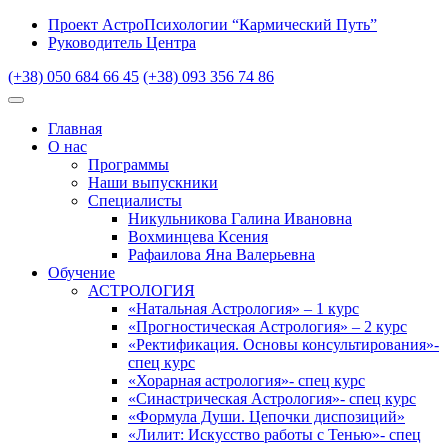
Проект АстроПсихологии “Кармический Путь”
Руководитель Центра
(+38) 050 684 66 45
(+38) 093 356 74 86
Главная
О нас
Программы
Наши выпускники
Специалисты
Никульникова Галина Ивановна
Вохминцева Ксения
Рафаилова Яна Валерьевна
Обучение
АСТРОЛОГИЯ
«Натальная Астрология» – 1 курс
«Прогностическая Астрология» – 2 курс
«Ректификация. Основы консультирования»-
спец курс
«Хорарная астрология»- спец курс
«Синастрическая Астрология»- спец курс
«Формула Души. Цепочки диспозиций»
«Лилит: Искусство работы с Тенью»- спец