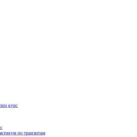
пец курс
рс
актикум по транзитам