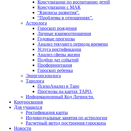
Консультации по воспитанию детей
Консультации с МАК
“Кризисы развития”.
“Проблемы в отношениях”.
Астролога
Гороскоп рождения
Личные взаимоотношения
Годовые прогнозы
Анализ текущего периода времени
Услуга ректификации
Анализ сферы жизни
Подбор дат событий
Профориентация
Гороскоп ребенка
Энергопсихолога
Таролога
ПсихоАнализ в Таро
Прогнозы на картах ТАРО.
Информационный Код Личности.
Кроуноскопия
Для учащихся
Ректификация карты
Индивидуальные занятия по астрологии
Расчетный метод построения гороскопа
Новости