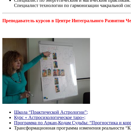
Специалист по энергетическим и магическим практикам.
Специалист технологии по гармонизации чакральной сис
Преподаватель курсов в Центре Интегрального Развития
Школа “Практической Астрологии”
;
Курс « Астросихологическое таро»;
Программа по Аркан-Кодам Судьбы: “Прогностика и корр
Трансформационная программа изменения реальности “К