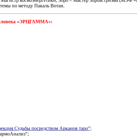
 Магистр космоэнергетики, Зоро – Мастер Зороастризма (МЭФ «
темы по методу Пакаль Вотан.
 Человека «ЭРЦГАММА»:
екция Судьбы посредством Арканов таро”;
армоАнализ”;