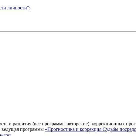
сти личности”;
ста и развития (все программы авторские), коррекционных прог
, ведущая программы
«Прогностика и коррекция Судьбы посред
нее»»