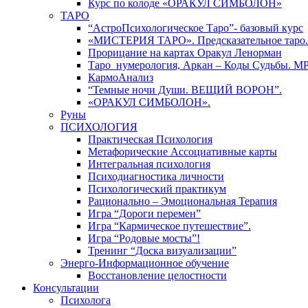
Курс по колоде «ОРАКУЛ СИМБОЛОН»
ТАРО
“АстроПсихологическое Таро”- базовый курс
«МИСТЕРИЯ ТАРО». Предсказательное таро.
Прорицание на картах Оракул Ленорман
Таро_нумерология, Аркан – Коды Судьбы. М
КармоАнализ
“Темные ночи Души. ВЕЩИЙ ВОРОН”.
«ОРАКУЛ СИМБОЛОН».
Руны
ПСИХОЛОГИЯ
Практическая Психология
Метафорические Ассоциативные карты
Интегральная психология
Психодиагностика личности
Психологический практикум
Рационально – Эмоциональная Терапия
Игра “Дороги перемен”
Игра “Кармическое путешествие”.
Игра “Родовые мосты”!
Тренинг “Доска визуализации”
Энерго-Информационное обучение
Восстановление целостности
Консультации
Психолога