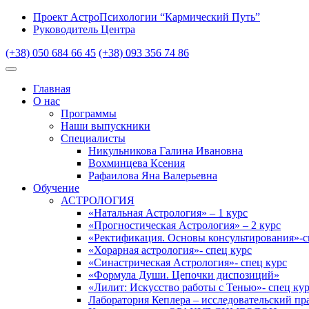
Проект АстроПсихологии “Кармический Путь”
Руководитель Центра
(+38) 050 684 66 45
(+38) 093 356 74 86
Главная
О нас
Программы
Наши выпускники
Специалисты
Никульникова Галина Ивановна
Вохминцева Ксения
Рафаилова Яна Валерьевна
Обучение
АСТРОЛОГИЯ
«Натальная Астрология» – 1 курс
«Прогностическая Астрология» – 2 курс
«Ректификация. Основы консультирования»-с
«Хорарная астрология»- спец курс
«Синастрическая Астрология»- спец курс
«Формула Души. Цепочки диспозиций»
«Лилит: Искусство работы с Тенью»- спец ку
Лаборатория Кеплера – исследовательский пр