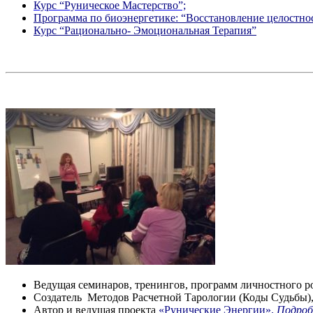
Курс “Руническое Мастерство”;
Программа по биоэнергетике: “Восстановление целостно
Курс “Рационально- Эмоциональная Терапия”
Ведущая семинаров, тренингов, программ личностного ро
Создатель Методов Расчетной Тарологии (Коды Судьбы)
Автор и ведущая проекта
«Рунические Энергии».
Подроб