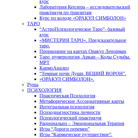
курс
Лаборатория Кеплера – исследовательский
практикум по транзитам
Курс по колоде «ОРАКУЛ СИМБОЛОН»
ТАРО
“АстроПсихологическое Таро”- базовый
курс
«МИСТЕРИЯ ТАРО». Предсказательное
таро.
Прорицание на картах Оракул Ленорман
Таро_нумерология, Аркан – Коды Судьбы.
МРТ
КармоАнализ
“Темные ночи Души. ВЕЩИЙ ВОРОН”.
«ОРАКУЛ СИМБОЛОН».
Руны
ПСИХОЛОГИЯ
Практическая Психология
Метафорические Ассоциативные карты
Интегральная психология
Психодиагностика личности
Психологический практикум
Рационально – Эмоциональная Терапия
Игра “Дороги перемен”
Игра “Кармическое путешествие”.