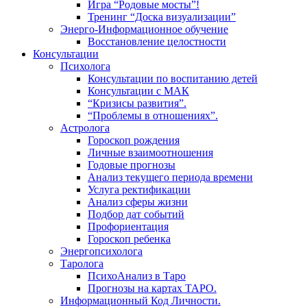
Игра “Родовые мосты”!
Тренинг “Доска визуализации”
Энерго-Информационное обучение
Восстановление целостности
Консультации
Психолога
Консультации по воспитанию детей
Консультации с МАК
“Кризисы развития”.
“Проблемы в отношениях”.
Астролога
Гороскоп рождения
Личные взаимоотношения
Годовые прогнозы
Анализ текущего периода времени
Услуга ректификации
Анализ сферы жизни
Подбор дат событий
Профориентация
Гороскоп ребенка
Энергопсихолога
Таролога
ПсихоАнализ в Таро
Прогнозы на картах ТАРО.
Информационный Код Личности.