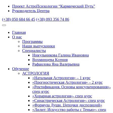
Проект АстроПсихологии “Кармический Путь”
Руководитель Центра
(+38) 050 684 66 45
(+38) 093 356 74 86
Главная
О нас
Программы
Наши выпускники
Специалисты
Никульникова Галина Ивановна
Вохминцева Ксения
Рафаилова Яна Валерьевна
Обучение
АСТРОЛОГИЯ
«Натальная Астрология» – 1 курс
«Прогностическая Астрология» – 2 курс
«Ректификация. Основы консультирования»-
спец курс
«Хорарная астрология»- спец курс
«Синастрическая Астрология»- спец курс
«Формула Души. Цепочки диспозиций»
«Лилит: Искусство работы с Тенью»- спец