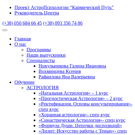
Проект АстроПсихологии “Кармический Путь”
Руководитель Центра
(+38) 050 684 66 45
(+38) 093 356 74 86
Главная
О нас
Программы
Наши выпускники
Специалисты
Никульникова Галина Ивановна
Вохминцева Ксения
Рафаилова Яна Валерьевна
Обучение
АСТРОЛОГИЯ
«Натальная Астрология» – 1 курс
«Прогностическая Астрология» – 2 курс
«Ректификация. Основы консультирования»-
спец курс
«Хорарная астрология»- спец курс
«Синастрическая Астрология»- спец курс
«Формула Души. Цепочки диспозиций»
«Лилит: Искусство работы с Тенью»- спец