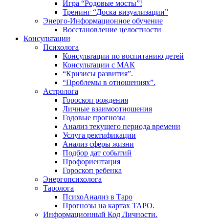
Игра “Родовые мосты”!
Тренинг “Доска визуализации”
Энерго-Информационное обучение
Восстановление целостности
Консультации
Психолога
Консультации по воспитанию детей
Консультации с МАК
“Кризисы развития”.
“Проблемы в отношениях”.
Астролога
Гороскоп рождения
Личные взаимоотношения
Годовые прогнозы
Анализ текущего периода времени
Услуга ректификации
Анализ сферы жизни
Подбор дат событий
Профориентация
Гороскоп ребенка
Энергопсихолога
Таролога
ПсихоАнализ в Таро
Прогнозы на картах ТАРО.
Информационный Код Личности.