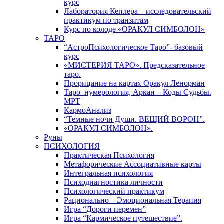
курс
Лаборатория Кеплера – исследовательский
практикум по транзитам
Курс по колоде «ОРАКУЛ СИМБОЛОН»
ТАРО
“АстроПсихологическое Таро”- базовый
курс
«МИСТЕРИЯ ТАРО». Предсказательное
таро.
Прорицание на картах Оракул Ленорман
Таро_нумерология, Аркан – Коды Судьбы.
МРТ
КармоАнализ
“Темные ночи Души. ВЕЩИЙ ВОРОН”.
«ОРАКУЛ СИМБОЛОН».
Руны
ПСИХОЛОГИЯ
Практическая Психология
Метафорические Ассоциативные карты
Интегральная психология
Психодиагностика личности
Психологический практикум
Рационально – Эмоциональная Терапия
Игра “Дороги перемен”
Игра “Кармическое путешествие”.