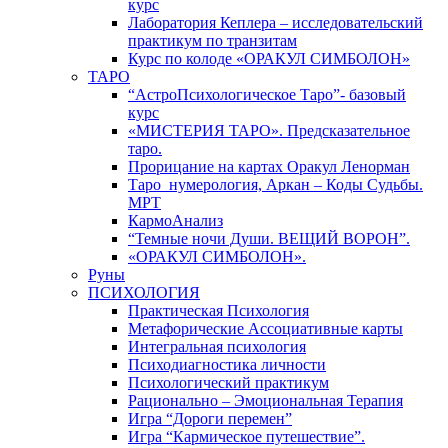
курс
Лаборатория Кеплера – исследовательский
практикум по транзитам
Курс по колоде «ОРАКУЛ СИМБОЛОН»
ТАРО
“АстроПсихологическое Таро”- базовый
курс
«МИСТЕРИЯ ТАРО». Предсказательное
таро.
Прорицание на картах Оракул Ленорман
Таро_нумерология, Аркан – Коды Судьбы.
МРТ
КармоАнализ
“Темные ночи Души. ВЕЩИЙ ВОРОН”.
«ОРАКУЛ СИМБОЛОН».
Руны
ПСИХОЛОГИЯ
Практическая Психология
Метафорические Ассоциативные карты
Интегральная психология
Психодиагностика личности
Психологический практикум
Рационально – Эмоциональная Терапия
Игра “Дороги перемен”
Игра “Кармическое путешествие”.