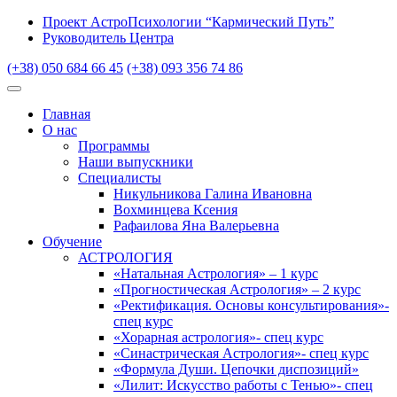
Проект АстроПсихологии “Кармический Путь”
Руководитель Центра
(+38) 050 684 66 45
(+38) 093 356 74 86
Главная
О нас
Программы
Наши выпускники
Специалисты
Никульникова Галина Ивановна
Вохминцева Ксения
Рафаилова Яна Валерьевна
Обучение
АСТРОЛОГИЯ
«Натальная Астрология» – 1 курс
«Прогностическая Астрология» – 2 курс
«Ректификация. Основы консультирования»-
спец курс
«Хорарная астрология»- спец курс
«Синастрическая Астрология»- спец курс
«Формула Души. Цепочки диспозиций»
«Лилит: Искусство работы с Тенью»- спец