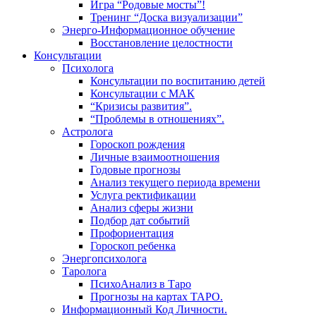
Игра “Родовые мосты”!
Тренинг “Доска визуализации”
Энерго-Информационное обучение
Восстановление целостности
Консультации
Психолога
Консультации по воспитанию детей
Консультации с МАК
“Кризисы развития”.
“Проблемы в отношениях”.
Астролога
Гороскоп рождения
Личные взаимоотношения
Годовые прогнозы
Анализ текущего периода времени
Услуга ректификации
Анализ сферы жизни
Подбор дат событий
Профориентация
Гороскоп ребенка
Энергопсихолога
Таролога
ПсихоАнализ в Таро
Прогнозы на картах ТАРО.
Информационный Код Личности.