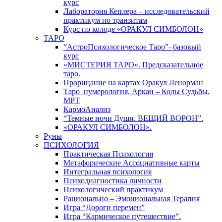
курс
Лаборатория Кеплера – исследовательский
практикум по транзитам
Курс по колоде «ОРАКУЛ СИМБОЛОН»
ТАРО
“АстроПсихологическое Таро”- базовый
курс
«МИСТЕРИЯ ТАРО». Предсказательное
таро.
Прорицание на картах Оракул Ленорман
Таро_нумерология, Аркан – Коды Судьбы.
МРТ
КармоАнализ
“Темные ночи Души. ВЕЩИЙ ВОРОН”.
«ОРАКУЛ СИМБОЛОН».
Руны
ПСИХОЛОГИЯ
Практическая Психология
Метафорические Ассоциативные карты
Интегральная психология
Психодиагностика личности
Психологический практикум
Рационально – Эмоциональная Терапия
Игра “Дороги перемен”
Игра “Кармическое путешествие”.