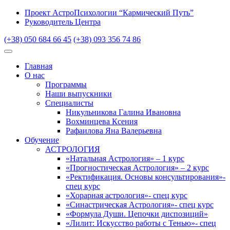
Проект АстроПсихологии “Кармический Путь”
Руководитель Центра
(+38) 050 684 66 45
(+38) 093 356 74 86
Главная
О нас
Программы
Наши выпускники
Специалисты
Никульникова Галина Ивановна
Вохминцева Ксения
Рафаилова Яна Валерьевна
Обучение
АСТРОЛОГИЯ
«Натальная Астрология» – 1 курс
«Прогностическая Астрология» – 2 курс
«Ректификация. Основы консультирования»-
спец курс
«Хорарная астрология»- спец курс
«Синастрическая Астрология»- спец курс
«Формула Души. Цепочки диспозиций»
«Лилит: Искусство работы с Тенью»- спец