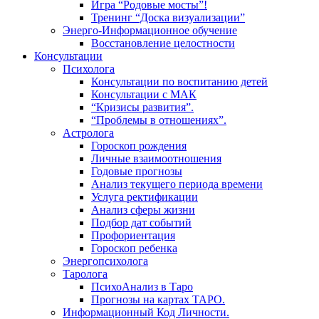
Игра “Родовые мосты”!
Тренинг “Доска визуализации”
Энерго-Информационное обучение
Восстановление целостности
Консультации
Психолога
Консультации по воспитанию детей
Консультации с МАК
“Кризисы развития”.
“Проблемы в отношениях”.
Астролога
Гороскоп рождения
Личные взаимоотношения
Годовые прогнозы
Анализ текущего периода времени
Услуга ректификации
Анализ сферы жизни
Подбор дат событий
Профориентация
Гороскоп ребенка
Энергопсихолога
Таролога
ПсихоАнализ в Таро
Прогнозы на картах ТАРО.
Информационный Код Личности.