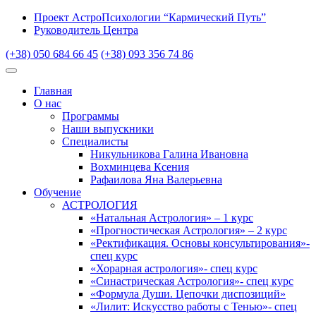
Проект АстроПсихологии “Кармический Путь”
Руководитель Центра
(+38) 050 684 66 45
(+38) 093 356 74 86
Главная
О нас
Программы
Наши выпускники
Специалисты
Никульникова Галина Ивановна
Вохминцева Ксения
Рафаилова Яна Валерьевна
Обучение
АСТРОЛОГИЯ
«Натальная Астрология» – 1 курс
«Прогностическая Астрология» – 2 курс
«Ректификация. Основы консультирования»-
спец курс
«Хорарная астрология»- спец курс
«Синастрическая Астрология»- спец курс
«Формула Души. Цепочки диспозиций»
«Лилит: Искусство работы с Тенью»- спец