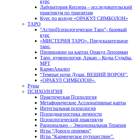
курс
Лаборатория Кеплера – исследовательский
практикум по транзитам
Курс по колоде «ОРАКУЛ СИМБОЛОН»
ТАРО
“АстроПсихологическое Таро”- базовый
курс
«МИСТЕРИЯ ТАРО». Предсказательное
таро.
Прорицание на картах Оракул Ленорман
Таро_нумерология, Аркан – Коды Судьбы.
МРТ
КармоАнализ
“Темные ночи Души. ВЕЩИЙ ВОРОН”.
«ОРАКУЛ СИМБОЛОН».
Руны
ПСИХОЛОГИЯ
Практическая Психология
Метафорические Ассоциативные карты
Интегральная психология
Психодиагностика личности
Психологический практикум
Рационально – Эмоциональная Терапия
Игра “Дороги перемен”
Игра “Кармическое путешествие”.