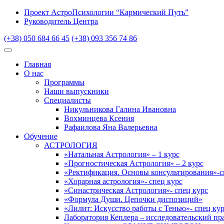
Проект АстроПсихологии “Кармический Путь”
Руководитель Центра
(+38) 050 684 66 45
(+38) 093 356 74 86
Главная
О нас
Программы
Наши выпускники
Специалисты
Никульникова Галина Ивановна
Вохминцева Ксения
Рафаилова Яна Валерьевна
Обучение
АСТРОЛОГИЯ
«Натальная Астрология» – 1 курс
«Прогностическая Астрология» – 2 курс
«Ректификация. Основы консультирования»-с
«Хорарная астрология»- спец курс
«Синастрическая Астрология»- спец курс
«Формула Души. Цепочки диспозиций»
«Лилит: Искусство работы с Тенью»- спец ку
Лаборатория Кеплера – исследовательский пр