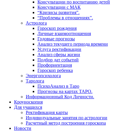
Консультации по воспитанию детей
Консультации с МАК
“Кризисы развития”.
“Проблемы в отношениях”.
Астролога
Гороскоп рождения
Личные взаимоотношения
Годовые прогнозы
Анализ текущего периода времени
Услуга ректификации
Анализ сферы жизни
Подбор дат событий
Профориентация
Гороскоп ребенка
Энергопсихолога
Таролога
ПсихоАнализ в Таро
Прогнозы на картах ТАРО.
Информационный Код Личности.
Кроуноскопия
Для учащихся
Ректификация карты
Индивидуальные занятия по астрологии
Расчетный метод построения гороскопа
Новости