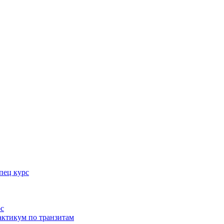
пец курс
рс
актикум по транзитам