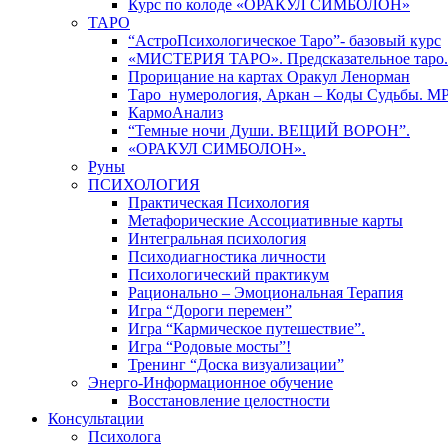
Курс по колоде «ОРАКУЛ СИМБОЛОН»
ТАРО
“АстроПсихологическое Таро”- базовый курс
«МИСТЕРИЯ ТАРО». Предсказательное таро.
Прорицание на картах Оракул Ленорман
Таро_нумерология, Аркан – Коды Судьбы. М
КармоАнализ
“Темные ночи Души. ВЕЩИЙ ВОРОН”.
«ОРАКУЛ СИМБОЛОН».
Руны
ПСИХОЛОГИЯ
Практическая Психология
Метафорические Ассоциативные карты
Интегральная психология
Психодиагностика личности
Психологический практикум
Рационально – Эмоциональная Терапия
Игра “Дороги перемен”
Игра “Кармическое путешествие”.
Игра “Родовые мосты”!
Тренинг “Доска визуализации”
Энерго-Информационное обучение
Восстановление целостности
Консультации
Психолога