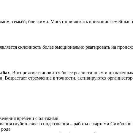
мом, семьёй, близкими. Могут привлекать внимание семейные т
оявляется склонность более эмоционально реагировать на проис
ыбах
. Восприятие становится более реалистичным и практичны
. Возрастает стремление к точности, активируются организатор
ведения времени с близкими.
вания глубин своего подсознания – работы с картами Симболон
 рода