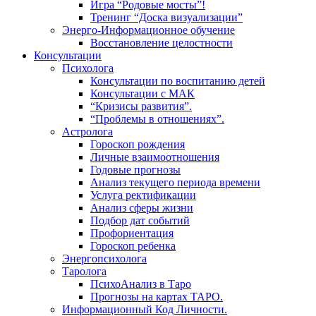
Игра “Родовые мосты”!
Тренинг “Доска визуализации”
Энерго-Информационное обучение
Восстановление целостности
Консультации
Психолога
Консультации по воспитанию детей
Консультации с МАК
“Кризисы развития”.
“Проблемы в отношениях”.
Астролога
Гороскоп рождения
Личные взаимоотношения
Годовые прогнозы
Анализ текущего периода времени
Услуга ректификации
Анализ сферы жизни
Подбор дат событий
Профориентация
Гороскоп ребенка
Энергопсихолога
Таролога
ПсихоАнализ в Таро
Прогнозы на картах ТАРО.
Информационный Код Личности.