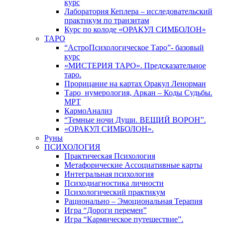
курс
Лаборатория Кеплера – исследовательский
практикум по транзитам
Курс по колоде «ОРАКУЛ СИМБОЛОН»
ТАРО
“АстроПсихологическое Таро”- базовый
курс
«МИСТЕРИЯ ТАРО». Предсказательное
таро.
Прорицание на картах Оракул Ленорман
Таро_нумерология, Аркан – Коды Судьбы.
МРТ
КармоАнализ
“Темные ночи Души. ВЕЩИЙ ВОРОН”.
«ОРАКУЛ СИМБОЛОН».
Руны
ПСИХОЛОГИЯ
Практическая Психология
Метафорические Ассоциативные карты
Интегральная психология
Психодиагностика личности
Психологический практикум
Рационально – Эмоциональная Терапия
Игра “Дороги перемен”
Игра “Кармическое путешествие”.