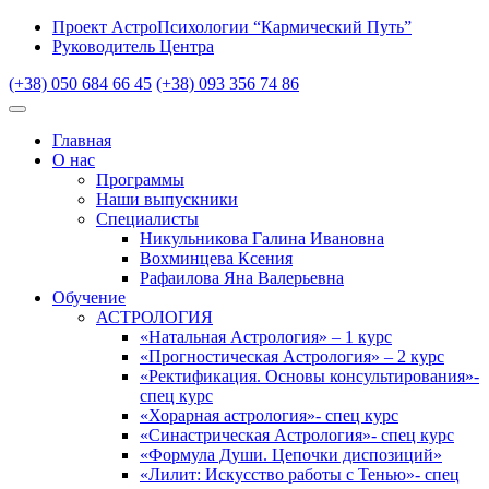
Проект АстроПсихологии “Кармический Путь”
Руководитель Центра
(+38) 050 684 66 45
(+38) 093 356 74 86
Главная
О нас
Программы
Наши выпускники
Специалисты
Никульникова Галина Ивановна
Вохминцева Ксения
Рафаилова Яна Валерьевна
Обучение
АСТРОЛОГИЯ
«Натальная Астрология» – 1 курс
«Прогностическая Астрология» – 2 курс
«Ректификация. Основы консультирования»-
спец курс
«Хорарная астрология»- спец курс
«Синастрическая Астрология»- спец курс
«Формула Души. Цепочки диспозиций»
«Лилит: Искусство работы с Тенью»- спец