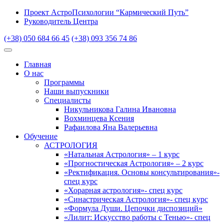
Проект АстроПсихологии “Кармический Путь”
Руководитель Центра
(+38) 050 684 66 45
(+38) 093 356 74 86
Главная
О нас
Программы
Наши выпускники
Специалисты
Никульникова Галина Ивановна
Вохминцева Ксения
Рафаилова Яна Валерьевна
Обучение
АСТРОЛОГИЯ
«Натальная Астрология» – 1 курс
«Прогностическая Астрология» – 2 курс
«Ректификация. Основы консультирования»-
спец курс
«Хорарная астрология»- спец курс
«Синастрическая Астрология»- спец курс
«Формула Души. Цепочки диспозиций»
«Лилит: Искусство работы с Тенью»- спец