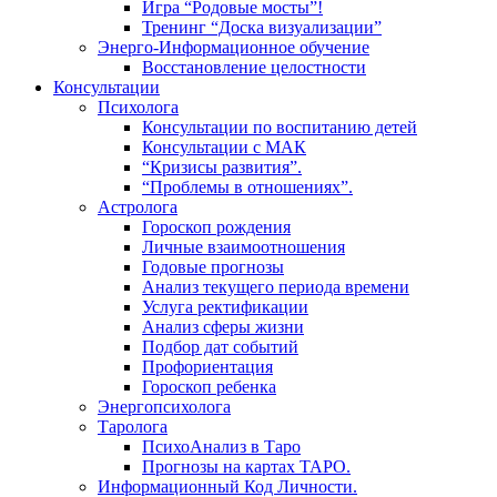
Игра “Родовые мосты”!
Тренинг “Доска визуализации”
Энерго-Информационное обучение
Восстановление целостности
Консультации
Психолога
Консультации по воспитанию детей
Консультации с МАК
“Кризисы развития”.
“Проблемы в отношениях”.
Астролога
Гороскоп рождения
Личные взаимоотношения
Годовые прогнозы
Анализ текущего периода времени
Услуга ректификации
Анализ сферы жизни
Подбор дат событий
Профориентация
Гороскоп ребенка
Энергопсихолога
Таролога
ПсихоАнализ в Таро
Прогнозы на картах ТАРО.
Информационный Код Личности.