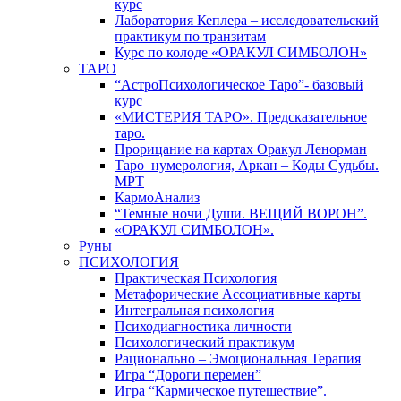
курс
Лаборатория Кеплера – исследовательский
практикум по транзитам
Курс по колоде «ОРАКУЛ СИМБОЛОН»
ТАРО
“АстроПсихологическое Таро”- базовый
курс
«МИСТЕРИЯ ТАРО». Предсказательное
таро.
Прорицание на картах Оракул Ленорман
Таро_нумерология, Аркан – Коды Судьбы.
МРТ
КармоАнализ
“Темные ночи Души. ВЕЩИЙ ВОРОН”.
«ОРАКУЛ СИМБОЛОН».
Руны
ПСИХОЛОГИЯ
Практическая Психология
Метафорические Ассоциативные карты
Интегральная психология
Психодиагностика личности
Психологический практикум
Рационально – Эмоциональная Терапия
Игра “Дороги перемен”
Игра “Кармическое путешествие”.