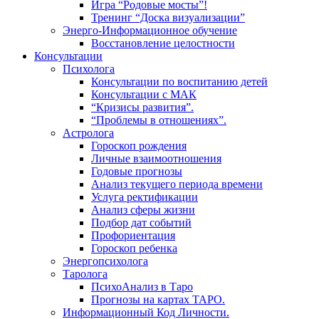
Игра “Родовые мосты”!
Тренинг “Доска визуализации”
Энерго-Информационное обучение
Восстановление целостности
Консультации
Психолога
Консультации по воспитанию детей
Консультации с МАК
“Кризисы развития”.
“Проблемы в отношениях”.
Астролога
Гороскоп рождения
Личные взаимоотношения
Годовые прогнозы
Анализ текущего периода времени
Услуга ректификации
Анализ сферы жизни
Подбор дат событий
Профориентация
Гороскоп ребенка
Энергопсихолога
Таролога
ПсихоАнализ в Таро
Прогнозы на картах ТАРО.
Информационный Код Личности.