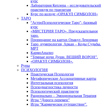
курс
Лаборатория Кеплера – исследовательский
практикум по транзитам
Курс по колоде «ОРАКУЛ СИМБОЛОН»
ТАРО
“АстроПсихологическое Таро”- базовый
курс
«МИСТЕРИЯ ТАРО». Предсказательное
таро.
Прорицание на картах Оракул Ленорман
Таро_нумерология, Аркан – Коды Судьбы.
МРТ
КармоАнализ
“Темные ночи Души. ВЕЩИЙ ВОРОН”.
«ОРАКУЛ СИМБОЛОН».
Руны
ПСИХОЛОГИЯ
Практическая Психология
Метафорические Ассоциативные карты
Интегральная психология
Психодиагностика личности
Психологический практикум
Рационально – Эмоциональная Терапия
Игра “Дороги перемен”
Игра “Кармическое путешествие”.