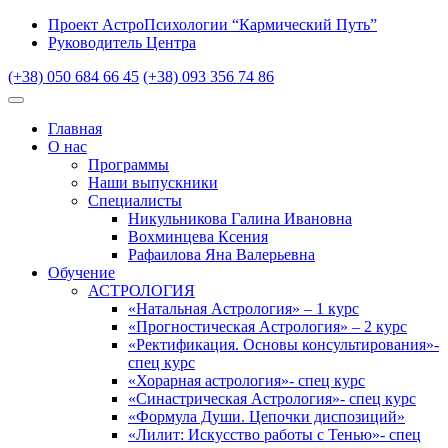
Проект АстроПсихологии “Кармический Путь”
Руководитель Центра
(+38) 050 684 66 45
(+38) 093 356 74 86
Главная
О нас
Программы
Наши выпускники
Специалисты
Никульникова Галина Ивановна
Вохминцева Ксения
Рафаилова Яна Валерьевна
Обучение
АСТРОЛОГИЯ
«Натальная Астрология» – 1 курс
«Прогностическая Астрология» – 2 курс
«Ректификация. Основы консультирования»-
спец курс
«Хорарная астрология»- спец курс
«Синастрическая Астрология»- спец курс
«Формула Души. Цепочки диспозиций»
«Лилит: Искусство работы с Тенью»- спец