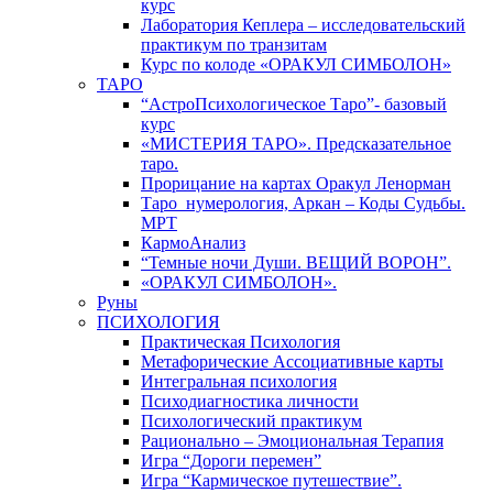
курс
Лаборатория Кеплера – исследовательский
практикум по транзитам
Курс по колоде «ОРАКУЛ СИМБОЛОН»
ТАРО
“АстроПсихологическое Таро”- базовый
курс
«МИСТЕРИЯ ТАРО». Предсказательное
таро.
Прорицание на картах Оракул Ленорман
Таро_нумерология, Аркан – Коды Судьбы.
МРТ
КармоАнализ
“Темные ночи Души. ВЕЩИЙ ВОРОН”.
«ОРАКУЛ СИМБОЛОН».
Руны
ПСИХОЛОГИЯ
Практическая Психология
Метафорические Ассоциативные карты
Интегральная психология
Психодиагностика личности
Психологический практикум
Рационально – Эмоциональная Терапия
Игра “Дороги перемен”
Игра “Кармическое путешествие”.