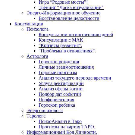
Игра “Родовые мосты”!
Тренинг “Доска визуализации”
Энерго-Информационное обучение
Восстановление целостности
Консультации
Психолога
Консультации по воспитанию детей
Консультации с МАК
“Кризисы развития”.
“Проблемы в отношениях”.
Астролога
Гороскоп рождения
Личные взаимоотношения
Годовые прогнозы
Анализ текущего периода времени
Услуга ректификации
Анализ сферы жизни
Подбор дат событий
Профориентация
Гороскоп ребенка
Энергопсихолога
Таролога
ПсихоАнализ в Таро
Прогнозы на картах ТАРО.
Информационный Код Личности.