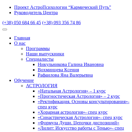
Проект АстроПсихологии “Кармический Путь”
Руководитель Центра
(+38) 050 684 66 45
(+38) 093 356 74 86
Главная
О нас
Программы
Наши выпускники
Специалисты
Никульникова Галина Ивановна
Вохминцева Ксения
Рафаилова Яна Валерьевна
Обучение
АСТРОЛОГИЯ
«Натальная Астрология» – 1 курс
«Прогностическая Астрология» – 2 курс
«Ректификация. Основы консультирования»-
спец курс
«Хорарная астрология»- спец курс
«Синастрическая Астрология»- спец курс
«Формула Души. Цепочки диспозиций»
«Лилит: Искусство работы с Тенью»- спец