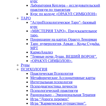
курс
Лаборатория Кеплера – исследовательский
практикум по транзитам
Курс по колоде «ОРАКУЛ СИМБОЛОН»
ТАРО
“АстроПсихологическое Таро”- базовый
курс
«МИСТЕРИЯ ТАРО». Предсказательное
таро.
Прорицание на картах Оракул Ленорман
Таро_нумерология, Аркан – Коды Судьбы.
МРТ
КармоАнализ
“Темные ночи Души. ВЕЩИЙ ВОРОН”.
«ОРАКУЛ СИМБОЛОН».
Руны
ПСИХОЛОГИЯ
Практическая Психология
Метафорические Ассоциативные карты
Интегральная психология
Психодиагностика личности
Психологический практикум
Рационально – Эмоциональная Терапия
Игра “Дороги перемен”
Игра “Кармическое путешествие”.