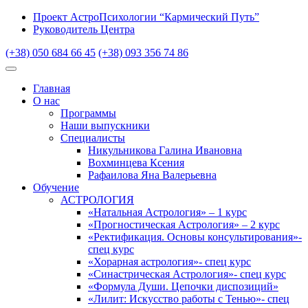
Проект АстроПсихологии “Кармический Путь”
Руководитель Центра
(+38) 050 684 66 45
(+38) 093 356 74 86
Главная
О нас
Программы
Наши выпускники
Специалисты
Никульникова Галина Ивановна
Вохминцева Ксения
Рафаилова Яна Валерьевна
Обучение
АСТРОЛОГИЯ
«Натальная Астрология» – 1 курс
«Прогностическая Астрология» – 2 курс
«Ректификация. Основы консультирования»-
спец курс
«Хорарная астрология»- спец курс
«Синастрическая Астрология»- спец курс
«Формула Души. Цепочки диспозиций»
«Лилит: Искусство работы с Тенью»- спец