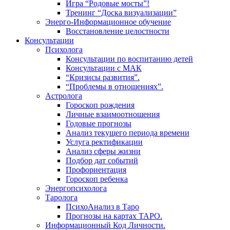
Игра “Родовые мосты”!
Тренинг “Доска визуализации”
Энерго-Информационное обучение
Восстановление целостности
Консультации
Психолога
Консультации по воспитанию детей
Консультации с МАК
“Кризисы развития”.
“Проблемы в отношениях”.
Астролога
Гороскоп рождения
Личные взаимоотношения
Годовые прогнозы
Анализ текущего периода времени
Услуга ректификации
Анализ сферы жизни
Подбор дат событий
Профориентация
Гороскоп ребенка
Энергопсихолога
Таролога
ПсихоАнализ в Таро
Прогнозы на картах ТАРО.
Информационный Код Личности.