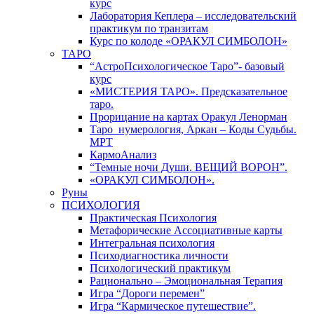
курс
Лаборатория Кеплера – исследовательский
практикум по транзитам
Курс по колоде «ОРАКУЛ СИМБОЛОН»
ТАРО
“АстроПсихологическое Таро”- базовый
курс
«МИСТЕРИЯ ТАРО». Предсказательное
таро.
Прорицание на картах Оракул Ленорман
Таро_нумерология, Аркан – Коды Судьбы.
МРТ
КармоАнализ
“Темные ночи Души. ВЕЩИЙ ВОРОН”.
«ОРАКУЛ СИМБОЛОН».
Руны
ПСИХОЛОГИЯ
Практическая Психология
Метафорические Ассоциативные карты
Интегральная психология
Психодиагностика личности
Психологический практикум
Рационально – Эмоциональная Терапия
Игра “Дороги перемен”
Игра “Кармическое путешествие”.