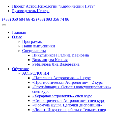
Проект АстроПсихологии “Кармический Путь”
Руководитель Центра
(+38) 050 684 66 45
(+38) 093 356 74 86
Главная
О нас
Программы
Наши выпускники
Специалисты
Никульникова Галина Ивановна
Вохминцева Ксения
Рафаилова Яна Валерьевна
Обучение
АСТРОЛОГИЯ
«Натальная Астрология» – 1 курс
«Прогностическая Астрология» – 2 курс
«Ректификация. Основы консультирования»-
спец курс
«Хорарная астрология»- спец курс
«Синастрическая Астрология»- спец курс
«Формула Души. Цепочки диспозиций»
«Лилит: Искусство работы с Тенью»- спец