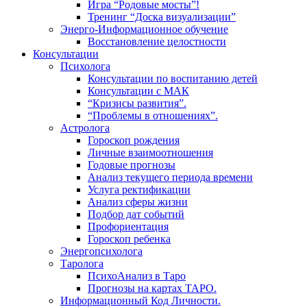
Игра “Родовые мосты”!
Тренинг “Доска визуализации”
Энерго-Информационное обучение
Восстановление целостности
Консультации
Психолога
Консультации по воспитанию детей
Консультации с МАК
“Кризисы развития”.
“Проблемы в отношениях”.
Астролога
Гороскоп рождения
Личные взаимоотношения
Годовые прогнозы
Анализ текущего периода времени
Услуга ректификации
Анализ сферы жизни
Подбор дат событий
Профориентация
Гороскоп ребенка
Энергопсихолога
Таролога
ПсихоАнализ в Таро
Прогнозы на картах ТАРО.
Информационный Код Личности.