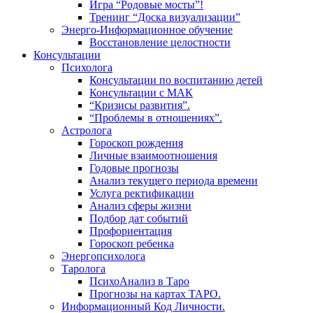
Игра “Родовые мосты”!
Тренинг “Доска визуализации”
Энерго-Информационное обучение
Восстановление целостности
Консультации
Психолога
Консультации по воспитанию детей
Консультации с МАК
“Кризисы развития”.
“Проблемы в отношениях”.
Астролога
Гороскоп рождения
Личные взаимоотношения
Годовые прогнозы
Анализ текущего периода времени
Услуга ректификации
Анализ сферы жизни
Подбор дат событий
Профориентация
Гороскоп ребенка
Энергопсихолога
Таролога
ПсихоАнализ в Таро
Прогнозы на картах ТАРО.
Информационный Код Личности.