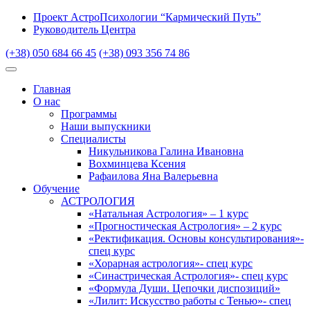
Проект АстроПсихологии “Кармический Путь”
Руководитель Центра
(+38) 050 684 66 45
(+38) 093 356 74 86
Главная
О нас
Программы
Наши выпускники
Специалисты
Никульникова Галина Ивановна
Вохминцева Ксения
Рафаилова Яна Валерьевна
Обучение
АСТРОЛОГИЯ
«Натальная Астрология» – 1 курс
«Прогностическая Астрология» – 2 курс
«Ректификация. Основы консультирования»-
спец курс
«Хорарная астрология»- спец курс
«Синастрическая Астрология»- спец курс
«Формула Души. Цепочки диспозиций»
«Лилит: Искусство работы с Тенью»- спец