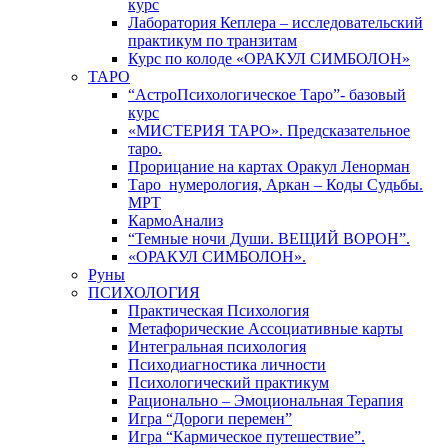
курс
Лаборатория Кеплера – исследовательский
практикум по транзитам
Курс по колоде «ОРАКУЛ СИМБОЛОН»
ТАРО
“АстроПсихологическое Таро”- базовый
курс
«МИСТЕРИЯ ТАРО». Предсказательное
таро.
Прорицание на картах Оракул Ленорман
Таро_нумерология, Аркан – Коды Судьбы.
МРТ
КармоАнализ
“Темные ночи Души. ВЕЩИЙ ВОРОН”.
«ОРАКУЛ СИМБОЛОН».
Руны
ПСИХОЛОГИЯ
Практическая Психология
Метафорические Ассоциативные карты
Интегральная психология
Психодиагностика личности
Психологический практикум
Рационально – Эмоциональная Терапия
Игра “Дороги перемен”
Игра “Кармическое путешествие”.