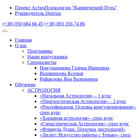
Проект АстроПсихологии “Кармический Путь”
Руководитель Центра
(+38) 050 684 66 45
(+38) 093 356 74 86
Главная
О нас
Программы
Наши выпускники
Специалисты
Никульникова Галина Ивановна
Вохминцева Ксения
Рафаилова Яна Валерьевна
Обучение
АСТРОЛОГИЯ
«Натальная Астрология» – 1 курс
«Прогностическая Астрология» – 2 курс
«Ректификация. Основы консультирования»-
спец курс
«Хорарная астрология»- спец курс
«Синастрическая Астрология»- спец курс
«Формула Души. Цепочки диспозиций»
«Лилит: Искусство работы с Тенью»- спец