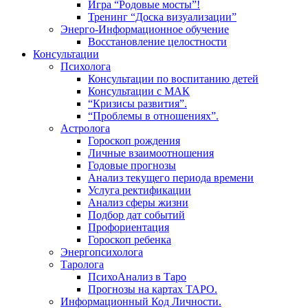
Игра “Родовые мосты”!
Тренинг “Доска визуализации”
Энерго-Информационное обучение
Восстановление целостности
Консультации
Психолога
Консультации по воспитанию детей
Консультации с МАК
“Кризисы развития”.
“Проблемы в отношениях”.
Астролога
Гороскоп рождения
Личные взаимоотношения
Годовые прогнозы
Анализ текущего периода времени
Услуга ректификации
Анализ сферы жизни
Подбор дат событий
Профориентация
Гороскоп ребенка
Энергопсихолога
Таролога
ПсихоАнализ в Таро
Прогнозы на картах ТАРО.
Информационный Код Личности.