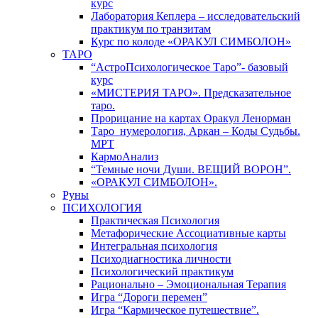
курс
Лаборатория Кеплера – исследовательский
практикум по транзитам
Курс по колоде «ОРАКУЛ СИМБОЛОН»
ТАРО
“АстроПсихологическое Таро”- базовый
курс
«МИСТЕРИЯ ТАРО». Предсказательное
таро.
Прорицание на картах Оракул Ленорман
Таро_нумерология, Аркан – Коды Судьбы.
МРТ
КармоАнализ
“Темные ночи Души. ВЕЩИЙ ВОРОН”.
«ОРАКУЛ СИМБОЛОН».
Руны
ПСИХОЛОГИЯ
Практическая Психология
Метафорические Ассоциативные карты
Интегральная психология
Психодиагностика личности
Психологический практикум
Рационально – Эмоциональная Терапия
Игра “Дороги перемен”
Игра “Кармическое путешествие”.