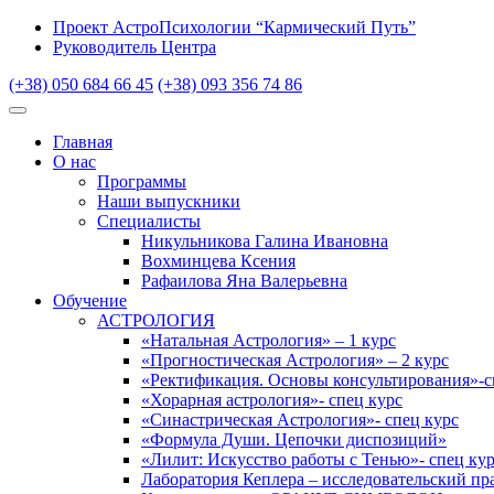
Проект АстроПсихологии “Кармический Путь”
Руководитель Центра
(+38) 050 684 66 45
(+38) 093 356 74 86
Главная
О нас
Программы
Наши выпускники
Специалисты
Никульникова Галина Ивановна
Вохминцева Ксения
Рафаилова Яна Валерьевна
Обучение
АСТРОЛОГИЯ
«Натальная Астрология» – 1 курс
«Прогностическая Астрология» – 2 курс
«Ректификация. Основы консультирования»-с
«Хорарная астрология»- спец курс
«Синастрическая Астрология»- спец курс
«Формула Души. Цепочки диспозиций»
«Лилит: Искусство работы с Тенью»- спец ку
Лаборатория Кеплера – исследовательский пр