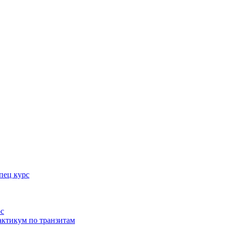
пец курс
рс
актикум по транзитам