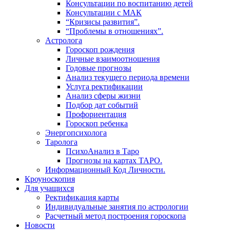
Консультации по воспитанию детей
Консультации с МАК
“Кризисы развития”.
“Проблемы в отношениях”.
Астролога
Гороскоп рождения
Личные взаимоотношения
Годовые прогнозы
Анализ текущего периода времени
Услуга ректификации
Анализ сферы жизни
Подбор дат событий
Профориентация
Гороскоп ребенка
Энергопсихолога
Таролога
ПсихоАнализ в Таро
Прогнозы на картах ТАРО.
Информационный Код Личности.
Кроуноскопия
Для учащихся
Ректификация карты
Индивидуальные занятия по астрологии
Расчетный метод построения гороскопа
Новости