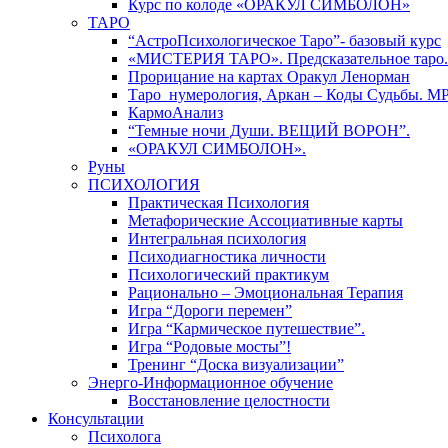
Курс по колоде «ОРАКУЛ СИМБОЛОН»
ТАРО
“АстроПсихологическое Таро”- базовый курс
«МИСТЕРИЯ ТАРО». Предсказательное таро.
Прорицание на картах Оракул Ленорман
Таро_нумерология, Аркан – Коды Судьбы. М
КармоАнализ
“Темные ночи Души. ВЕЩИЙ ВОРОН”.
«ОРАКУЛ СИМБОЛОН».
Руны
ПСИХОЛОГИЯ
Практическая Психология
Метафорические Ассоциативные карты
Интегральная психология
Психодиагностика личности
Психологический практикум
Рационально – Эмоциональная Терапия
Игра “Дороги перемен”
Игра “Кармическое путешествие”.
Игра “Родовые мосты”!
Тренинг “Доска визуализации”
Энерго-Информационное обучение
Восстановление целостности
Консультации
Психолога