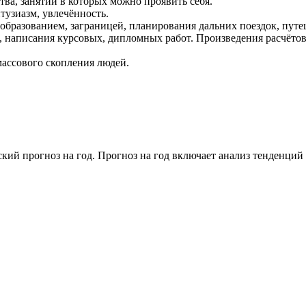
ва, занятий в которых можно проявить себя.
тузиазм, увлечённость.
 образованием, заграницей, планирования дальних поездок, путе
 написания курсовых, дипломных работ. Произведения расчётов
массового скопления людей.
ий прогноз на год. Прогноз на год включает анализ тенденций