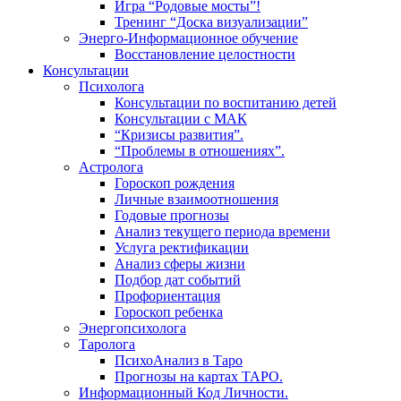
Игра “Родовые мосты”!
Тренинг “Доска визуализации”
Энерго-Информационное обучение
Восстановление целостности
Консультации
Психолога
Консультации по воспитанию детей
Консультации с МАК
“Кризисы развития”.
“Проблемы в отношениях”.
Астролога
Гороскоп рождения
Личные взаимоотношения
Годовые прогнозы
Анализ текущего периода времени
Услуга ректификации
Анализ сферы жизни
Подбор дат событий
Профориентация
Гороскоп ребенка
Энергопсихолога
Таролога
ПсихоАнализ в Таро
Прогнозы на картах ТАРО.
Информационный Код Личности.