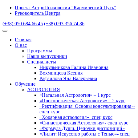
Проект АстроПсихологии “Кармический Путь”
Руководитель Центра
(+38) 050 684 66 45
(+38) 093 356 74 86
Главная
О нас
Программы
Наши выпускники
Специалисты
Никульникова Галина Ивановна
Вохминцева Ксения
Рафаилова Яна Валерьевна
Обучение
АСТРОЛОГИЯ
«Натальная Астрология» – 1 курс
«Прогностическая Астрология» – 2 курс
«Ректификация. Основы консультирования»-
спец курс
«Хорарная астрология»- спец курс
«Синастрическая Астрология»- спец курс
«Формула Души. Цепочки диспозиций»
«Лилит: Искусство работы с Тенью»- спец