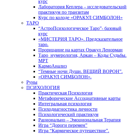
курс
Лаборатория Кеплера – исследовательский
практикум по транзитам
Курс по колоде «ОРАКУЛ СИМБОЛОН»
ТАРО
“АстроПсихологическое Таро”- базовый
курс
«МИСТЕРИЯ ТАРО». Предсказательное
таро.
Прорицание на картах Оракул Ленорман
Таро_нумерология, Аркан – Коды Судьбы.
МРТ
КармоАнализ
“Темные ночи Души. ВЕЩИЙ ВОРОН”.
«ОРАКУЛ СИМБОЛОН».
Руны
ПСИХОЛОГИЯ
Практическая Психология
Метафорические Ассоциативные карты
Интегральная психология
Психодиагностика личности
Психологический практикум
Рационально – Эмоциональная Терапия
Игра “Дороги перемен”
Игра “Кармическое путешествие”.