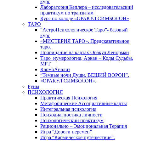
курс
Лаборатория Кеплера – исследовательский
практикум по транзитам
Курс по колоде «ОРАКУЛ СИМБОЛОН»
ТАРО
“АстроПсихологическое Таро”- базовый
курс
«МИСТЕРИЯ ТАРО». Предсказательное
таро.
Прорицание на картах Оракул Ленорман
Таро_нумерология, Аркан – Коды Судьбы.
МРТ
КармоАнализ
“Темные ночи Души. ВЕЩИЙ ВОРОН”.
«ОРАКУЛ СИМБОЛОН».
Руны
ПСИХОЛОГИЯ
Практическая Психология
Метафорические Ассоциативные карты
Интегральная психология
Психодиагностика личности
Психологический практикум
Рационально – Эмоциональная Терапия
Игра “Дороги перемен”
Игра “Кармическое путешествие”.