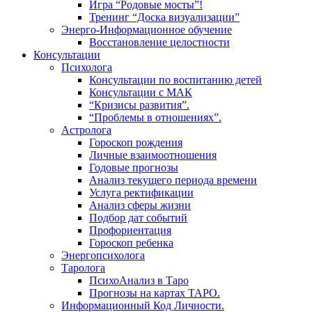
Игра “Родовые мосты”!
Тренинг “Доска визуализации”
Энерго-Информационное обучение
Восстановление целостности
Консультации
Психолога
Консультации по воспитанию детей
Консультации с МАК
“Кризисы развития”.
“Проблемы в отношениях”.
Астролога
Гороскоп рождения
Личные взаимоотношения
Годовые прогнозы
Анализ текущего периода времени
Услуга ректификации
Анализ сферы жизни
Подбор дат событий
Профориентация
Гороскоп ребенка
Энергопсихолога
Таролога
ПсихоАнализ в Таро
Прогнозы на картах ТАРО.
Информационный Код Личности.