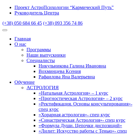
Проект АстроПсихологии “Кармический Путь”
Руководитель Центра
(+38) 050 684 66 45
(+38) 093 356 74 86
Главная
О нас
Программы
Наши выпускники
Специалисты
Никульникова Галина Ивановна
Вохминцева Ксения
Рафаилова Яна Валерьевна
Обучение
АСТРОЛОГИЯ
«Натальная Астрология» – 1 курс
«Прогностическая Астрология» – 2 курс
«Ректификация. Основы консультирования»-
спец курс
«Хорарная астрология»- спец курс
«Синастрическая Астрология»- спец курс
«Формула Души. Цепочки диспозиций»
«Лилит: Искусство работы с Тенью»- спец