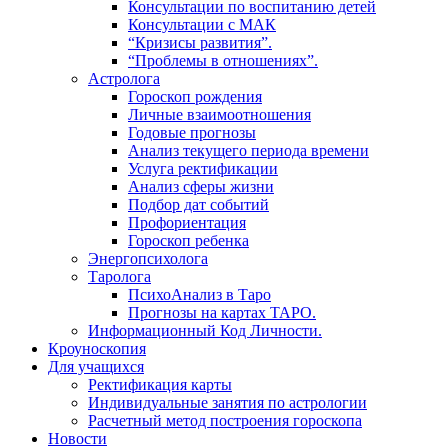
Консультации по воспитанию детей
Консультации с МАК
“Кризисы развития”.
“Проблемы в отношениях”.
Астролога
Гороскоп рождения
Личные взаимоотношения
Годовые прогнозы
Анализ текущего периода времени
Услуга ректификации
Анализ сферы жизни
Подбор дат событий
Профориентация
Гороскоп ребенка
Энергопсихолога
Таролога
ПсихоАнализ в Таро
Прогнозы на картах ТАРО.
Информационный Код Личности.
Кроуноскопия
Для учащихся
Ректификация карты
Индивидуальные занятия по астрологии
Расчетный метод построения гороскопа
Новости