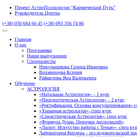
Проект АстроПсихологии “Кармический Путь”
Руководитель Центра
(+38) 050 684 66 45
(+38) 093 356 74 86
Главная
О нас
Программы
Наши выпускники
Специалисты
Никульникова Галина Ивановна
Вохминцева Ксения
Рафаилова Яна Валерьевна
Обучение
АСТРОЛОГИЯ
«Натальная Астрология» – 1 курс
«Прогностическая Астрология» – 2 курс
«Ректификация. Основы консультирования»-с
«Хорарная астрология»- спец курс
«Синастрическая Астрология»- спец курс
«Формула Души. Цепочки диспозиций»
«Лилит: Искусство работы с Тенью»- спец ку
Лаборатория Кеплера – исследовательский пр