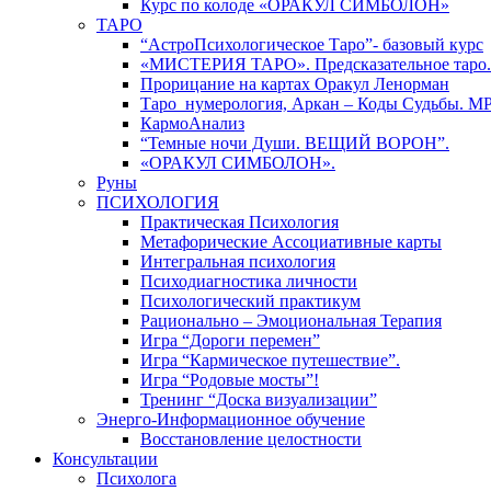
Курс по колоде «ОРАКУЛ СИМБОЛОН»
ТАРО
“АстроПсихологическое Таро”- базовый курс
«МИСТЕРИЯ ТАРО». Предсказательное таро.
Прорицание на картах Оракул Ленорман
Таро_нумерология, Аркан – Коды Судьбы. М
КармоАнализ
“Темные ночи Души. ВЕЩИЙ ВОРОН”.
«ОРАКУЛ СИМБОЛОН».
Руны
ПСИХОЛОГИЯ
Практическая Психология
Метафорические Ассоциативные карты
Интегральная психология
Психодиагностика личности
Психологический практикум
Рационально – Эмоциональная Терапия
Игра “Дороги перемен”
Игра “Кармическое путешествие”.
Игра “Родовые мосты”!
Тренинг “Доска визуализации”
Энерго-Информационное обучение
Восстановление целостности
Консультации
Психолога