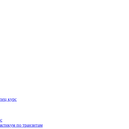
пец курс
рс
актикум по транзитам