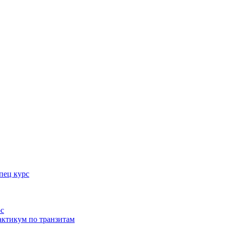
пец курс
рс
актикум по транзитам