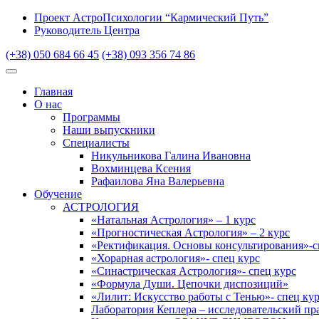
Проект АстроПсихологии “Кармический Путь”
Руководитель Центра
(+38) 050 684 66 45
(+38) 093 356 74 86
Главная
О нас
Программы
Наши выпускники
Специалисты
Никульникова Галина Ивановна
Вохминцева Ксения
Рафаилова Яна Валерьевна
Обучение
АСТРОЛОГИЯ
«Натальная Астрология» – 1 курс
«Прогностическая Астрология» – 2 курс
«Ректификация. Основы консультирования»-с
«Хорарная астрология»- спец курс
«Синастрическая Астрология»- спец курс
«Формула Души. Цепочки диспозиций»
«Лилит: Искусство работы с Тенью»- спец ку
Лаборатория Кеплера – исследовательский пр