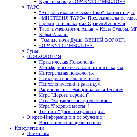
Курс по колоде «ОРАКУЛ СИМБОЛОН»
ТАРО
“АстроПсихологическое Таро”- базовый курс
«МИСТЕРИЯ ТАРО». Предсказательное таро.
Прорицание на картах Оракул Ленорман
Таро_нумерология, Аркан – Коды Судьбы. М
КармоАнализ
“Темные ночи Души. ВЕЩИЙ ВОРОН”.
«ОРАКУЛ СИМБОЛОН».
Руны
ПСИХОЛОГИЯ
Практическая Психология
Метафорические Ассоциативные карты
Интегральная психология
Психодиагностика личности
Психологический практикум
Рационально – Эмоциональная Терапия
Игра “Дороги перемен”
Игра “Кармическое путешествие”.
Игра “Родовые мосты”!
Тренинг “Доска визуализации”
Энерго-Информационное обучение
Восстановление целостности
Консультации
Психолога