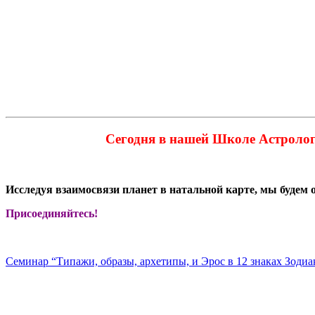
Сегодня в нашей Школе Астрологи
Исследуя взаимосвязи планет в натальной карте, мы будем 
Присоединяйтесь!
Семинар “Типажи, образы, архетипы, и Эрос в 12 знаках Зодиа