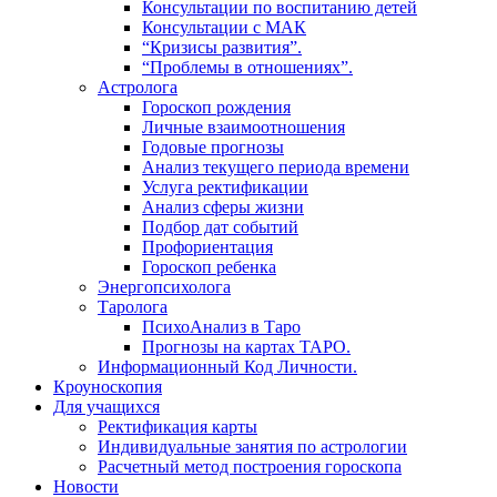
Консультации по воспитанию детей
Консультации с МАК
“Кризисы развития”.
“Проблемы в отношениях”.
Астролога
Гороскоп рождения
Личные взаимоотношения
Годовые прогнозы
Анализ текущего периода времени
Услуга ректификации
Анализ сферы жизни
Подбор дат событий
Профориентация
Гороскоп ребенка
Энергопсихолога
Таролога
ПсихоАнализ в Таро
Прогнозы на картах ТАРО.
Информационный Код Личности.
Кроуноскопия
Для учащихся
Ректификация карты
Индивидуальные занятия по астрологии
Расчетный метод построения гороскопа
Новости