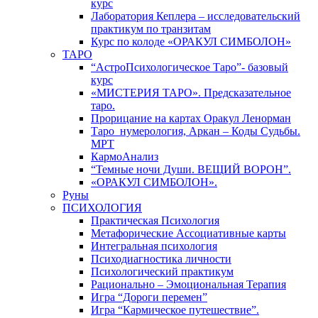
курс
Лаборатория Кеплера – исследовательский
практикум по транзитам
Курс по колоде «ОРАКУЛ СИМБОЛОН»
ТАРО
“АстроПсихологическое Таро”- базовый
курс
«МИСТЕРИЯ ТАРО». Предсказательное
таро.
Прорицание на картах Оракул Ленорман
Таро_нумерология, Аркан – Коды Судьбы.
МРТ
КармоАнализ
“Темные ночи Души. ВЕЩИЙ ВОРОН”.
«ОРАКУЛ СИМБОЛОН».
Руны
ПСИХОЛОГИЯ
Практическая Психология
Метафорические Ассоциативные карты
Интегральная психология
Психодиагностика личности
Психологический практикум
Рационально – Эмоциональная Терапия
Игра “Дороги перемен”
Игра “Кармическое путешествие”.