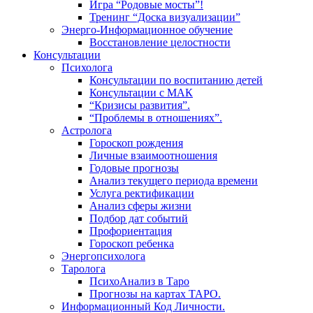
Игра “Родовые мосты”!
Тренинг “Доска визуализации”
Энерго-Информационное обучение
Восстановление целостности
Консультации
Психолога
Консультации по воспитанию детей
Консультации с МАК
“Кризисы развития”.
“Проблемы в отношениях”.
Астролога
Гороскоп рождения
Личные взаимоотношения
Годовые прогнозы
Анализ текущего периода времени
Услуга ректификации
Анализ сферы жизни
Подбор дат событий
Профориентация
Гороскоп ребенка
Энергопсихолога
Таролога
ПсихоАнализ в Таро
Прогнозы на картах ТАРО.
Информационный Код Личности.