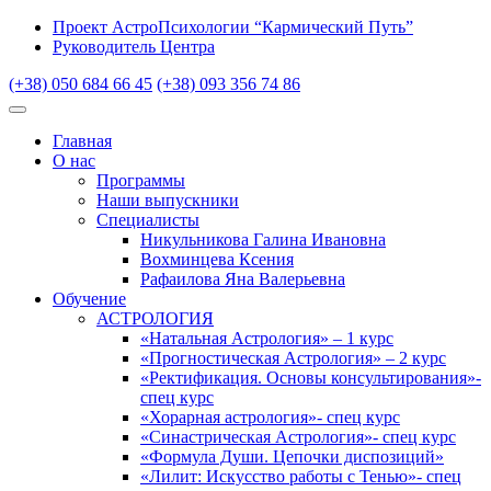
Проект АстроПсихологии “Кармический Путь”
Руководитель Центра
(+38) 050 684 66 45
(+38) 093 356 74 86
Главная
О нас
Программы
Наши выпускники
Специалисты
Никульникова Галина Ивановна
Вохминцева Ксения
Рафаилова Яна Валерьевна
Обучение
АСТРОЛОГИЯ
«Натальная Астрология» – 1 курс
«Прогностическая Астрология» – 2 курс
«Ректификация. Основы консультирования»-
спец курс
«Хорарная астрология»- спец курс
«Синастрическая Астрология»- спец курс
«Формула Души. Цепочки диспозиций»
«Лилит: Искусство работы с Тенью»- спец