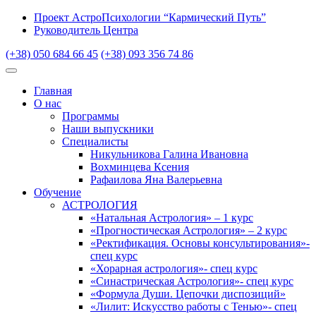
Проект АстроПсихологии “Кармический Путь”
Руководитель Центра
(+38) 050 684 66 45
(+38) 093 356 74 86
Главная
О нас
Программы
Наши выпускники
Специалисты
Никульникова Галина Ивановна
Вохминцева Ксения
Рафаилова Яна Валерьевна
Обучение
АСТРОЛОГИЯ
«Натальная Астрология» – 1 курс
«Прогностическая Астрология» – 2 курс
«Ректификация. Основы консультирования»-
спец курс
«Хорарная астрология»- спец курс
«Синастрическая Астрология»- спец курс
«Формула Души. Цепочки диспозиций»
«Лилит: Искусство работы с Тенью»- спец