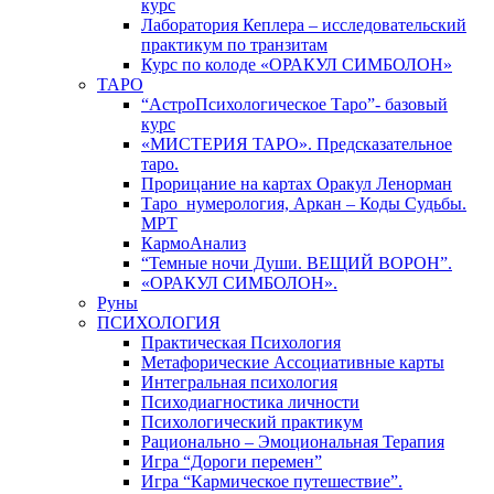
курс
Лаборатория Кеплера – исследовательский
практикум по транзитам
Курс по колоде «ОРАКУЛ СИМБОЛОН»
ТАРО
“АстроПсихологическое Таро”- базовый
курс
«МИСТЕРИЯ ТАРО». Предсказательное
таро.
Прорицание на картах Оракул Ленорман
Таро_нумерология, Аркан – Коды Судьбы.
МРТ
КармоАнализ
“Темные ночи Души. ВЕЩИЙ ВОРОН”.
«ОРАКУЛ СИМБОЛОН».
Руны
ПСИХОЛОГИЯ
Практическая Психология
Метафорические Ассоциативные карты
Интегральная психология
Психодиагностика личности
Психологический практикум
Рационально – Эмоциональная Терапия
Игра “Дороги перемен”
Игра “Кармическое путешествие”.