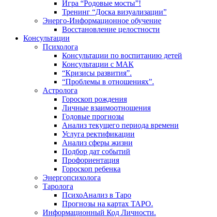
Игра “Родовые мосты”!
Тренинг “Доска визуализации”
Энерго-Информационное обучение
Восстановление целостности
Консультации
Психолога
Консультации по воспитанию детей
Консультации с МАК
“Кризисы развития”.
“Проблемы в отношениях”.
Астролога
Гороскоп рождения
Личные взаимоотношения
Годовые прогнозы
Анализ текущего периода времени
Услуга ректификации
Анализ сферы жизни
Подбор дат событий
Профориентация
Гороскоп ребенка
Энергопсихолога
Таролога
ПсихоАнализ в Таро
Прогнозы на картах ТАРО.
Информационный Код Личности.