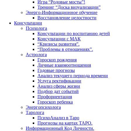
Игра “Родовые мосты”!
Тренинг “Доска визуализации”
Энерго-Информационное обучение
Восстановление целостности
Консультации
Психолога
Консультации по воспитанию детей
Консультации с МАК
“Кризисы развития”.
“Проблемы в отношениях”.
Астролога
Гороскоп рождения
Личные взаимоотношения
Годовые прогнозы
Анализ текущего периода времени
Услуга ректификации
Анализ сферы жизни
Подбор дат событий
Профориентация
Гороскоп ребенка
Энергопсихолога
Таролога
ПсихоАнализ в Таро
Прогнозы на картах ТАРО.
Информационный Код Личности.