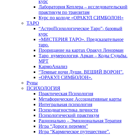
курс
Лаборатория Кеплера – исследовательский
практикум по транзитам
Курс по колоде «ОРАКУЛ СИМБОЛОН»
ТАРО
“АстроПсихологическое Таро”- базовый
курс
«МИСТЕРИЯ ТАРО». Предсказательное
таро.
Прорицание на картах Оракул Ленорман
Таро_нумерология, Аркан – Коды Судьбы.
МРТ
КармоАнализ
“Темные ночи Души. ВЕЩИЙ ВОРОН”.
«ОРАКУЛ СИМБОЛОН».
Руны
ПСИХОЛОГИЯ
Практическая Психология
Метафорические Ассоциативные карты
Интегральная психология
Психодиагностика личности
Психологический практикум
Рационально – Эмоциональная Терапия
Игра “Дороги перемен”
Игра “Кармическое путешествие”.