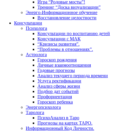
Игра “Родовые мосты”!
Тренинг “Доска визуализации”
Энерго-Информационное обучение
Восстановление целостности
Консультации
Психолога
Консультации по воспитанию детей
Консультации с МАК
“Кризисы развития”.
“Проблемы в отношениях”.
Астролога
Гороскоп рождения
Личные взаимоотношения
Годовые прогнозы
Анализ текущего периода времени
Услуга ректификации
Анализ сферы жизни
Подбор дат событий
Профориентация
Гороскоп ребенка
Энергопсихолога
Таролога
ПсихоАнализ в Таро
Прогнозы на картах ТАРО.
Информационный Код Личности.