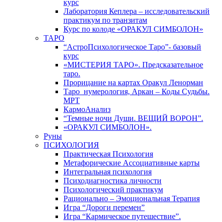
курс
Лаборатория Кеплера – исследовательский
практикум по транзитам
Курс по колоде «ОРАКУЛ СИМБОЛОН»
ТАРО
“АстроПсихологическое Таро”- базовый
курс
«МИСТЕРИЯ ТАРО». Предсказательное
таро.
Прорицание на картах Оракул Ленорман
Таро_нумерология, Аркан – Коды Судьбы.
МРТ
КармоАнализ
“Темные ночи Души. ВЕЩИЙ ВОРОН”.
«ОРАКУЛ СИМБОЛОН».
Руны
ПСИХОЛОГИЯ
Практическая Психология
Метафорические Ассоциативные карты
Интегральная психология
Психодиагностика личности
Психологический практикум
Рационально – Эмоциональная Терапия
Игра “Дороги перемен”
Игра “Кармическое путешествие”.