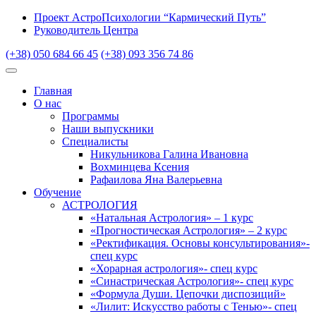
Проект АстроПсихологии “Кармический Путь”
Руководитель Центра
(+38) 050 684 66 45
(+38) 093 356 74 86
Главная
О нас
Программы
Наши выпускники
Специалисты
Никульникова Галина Ивановна
Вохминцева Ксения
Рафаилова Яна Валерьевна
Обучение
АСТРОЛОГИЯ
«Натальная Астрология» – 1 курс
«Прогностическая Астрология» – 2 курс
«Ректификация. Основы консультирования»-
спец курс
«Хорарная астрология»- спец курс
«Синастрическая Астрология»- спец курс
«Формула Души. Цепочки диспозиций»
«Лилит: Искусство работы с Тенью»- спец