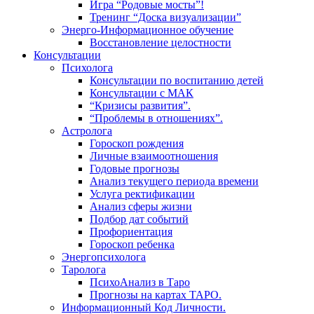
Игра “Родовые мосты”!
Тренинг “Доска визуализации”
Энерго-Информационное обучение
Восстановление целостности
Консультации
Психолога
Консультации по воспитанию детей
Консультации с МАК
“Кризисы развития”.
“Проблемы в отношениях”.
Астролога
Гороскоп рождения
Личные взаимоотношения
Годовые прогнозы
Анализ текущего периода времени
Услуга ректификации
Анализ сферы жизни
Подбор дат событий
Профориентация
Гороскоп ребенка
Энергопсихолога
Таролога
ПсихоАнализ в Таро
Прогнозы на картах ТАРО.
Информационный Код Личности.