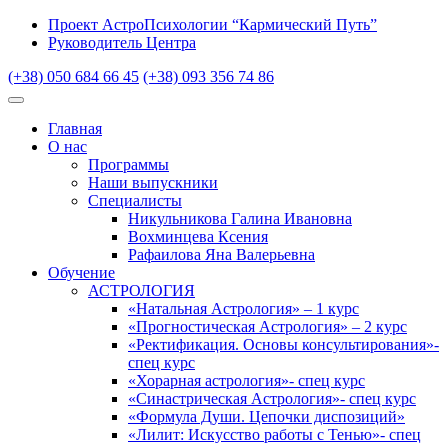
Проект АстроПсихологии “Кармический Путь”
Руководитель Центра
(+38) 050 684 66 45
(+38) 093 356 74 86
Главная
О нас
Программы
Наши выпускники
Специалисты
Никульникова Галина Ивановна
Вохминцева Ксения
Рафаилова Яна Валерьевна
Обучение
АСТРОЛОГИЯ
«Натальная Астрология» – 1 курс
«Прогностическая Астрология» – 2 курс
«Ректификация. Основы консультирования»-
спец курс
«Хорарная астрология»- спец курс
«Синастрическая Астрология»- спец курс
«Формула Души. Цепочки диспозиций»
«Лилит: Искусство работы с Тенью»- спец