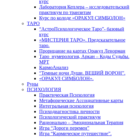
курс
Лаборатория Кеплера – исследовательский
практикум по транзитам
Курс по колоде «ОРАКУЛ СИМБОЛОН»
ТАРО
“АстроПсихологическое Таро”- базовый
курс
«МИСТЕРИЯ ТАРО». Предсказательное
таро.
Прорицание на картах Оракул Ленорман
Таро_нумерология, Аркан – Коды Судьбы.
МРТ
КармоАнализ
“Темные ночи Души. ВЕЩИЙ ВОРОН”.
«ОРАКУЛ СИМБОЛОН».
Руны
ПСИХОЛОГИЯ
Практическая Психология
Метафорические Ассоциативные карты
Интегральная психология
Психодиагностика личности
Психологический практикум
Рационально – Эмоциональная Терапия
Игра “Дороги перемен”
Игра “Кармическое путешествие”.