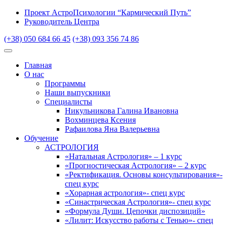
Проект АстроПсихологии “Кармический Путь”
Руководитель Центра
(+38) 050 684 66 45
(+38) 093 356 74 86
Главная
О нас
Программы
Наши выпускники
Специалисты
Никульникова Галина Ивановна
Вохминцева Ксения
Рафаилова Яна Валерьевна
Обучение
АСТРОЛОГИЯ
«Натальная Астрология» – 1 курс
«Прогностическая Астрология» – 2 курс
«Ректификация. Основы консультирования»-
спец курс
«Хорарная астрология»- спец курс
«Синастрическая Астрология»- спец курс
«Формула Души. Цепочки диспозиций»
«Лилит: Искусство работы с Тенью»- спец