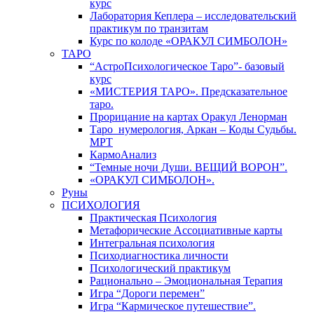
курс
Лаборатория Кеплера – исследовательский
практикум по транзитам
Курс по колоде «ОРАКУЛ СИМБОЛОН»
ТАРО
“АстроПсихологическое Таро”- базовый
курс
«МИСТЕРИЯ ТАРО». Предсказательное
таро.
Прорицание на картах Оракул Ленорман
Таро_нумерология, Аркан – Коды Судьбы.
МРТ
КармоАнализ
“Темные ночи Души. ВЕЩИЙ ВОРОН”.
«ОРАКУЛ СИМБОЛОН».
Руны
ПСИХОЛОГИЯ
Практическая Психология
Метафорические Ассоциативные карты
Интегральная психология
Психодиагностика личности
Психологический практикум
Рационально – Эмоциональная Терапия
Игра “Дороги перемен”
Игра “Кармическое путешествие”.