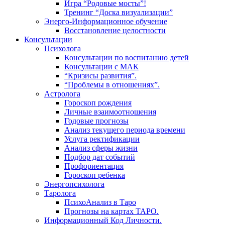
Игра “Родовые мосты”!
Тренинг “Доска визуализации”
Энерго-Информационное обучение
Восстановление целостности
Консультации
Психолога
Консультации по воспитанию детей
Консультации с МАК
“Кризисы развития”.
“Проблемы в отношениях”.
Астролога
Гороскоп рождения
Личные взаимоотношения
Годовые прогнозы
Анализ текущего периода времени
Услуга ректификации
Анализ сферы жизни
Подбор дат событий
Профориентация
Гороскоп ребенка
Энергопсихолога
Таролога
ПсихоАнализ в Таро
Прогнозы на картах ТАРО.
Информационный Код Личности.