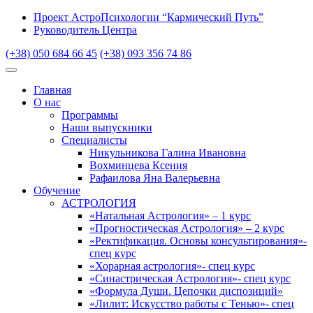
Проект АстроПсихологии “Кармический Путь”
Руководитель Центра
(+38) 050 684 66 45
(+38) 093 356 74 86
Главная
О нас
Программы
Наши выпускники
Специалисты
Никульникова Галина Ивановна
Вохминцева Ксения
Рафаилова Яна Валерьевна
Обучение
АСТРОЛОГИЯ
«Натальная Астрология» – 1 курс
«Прогностическая Астрология» – 2 курс
«Ректификация. Основы консультирования»-
спец курс
«Хорарная астрология»- спец курс
«Синастрическая Астрология»- спец курс
«Формула Души. Цепочки диспозиций»
«Лилит: Искусство работы с Тенью»- спец