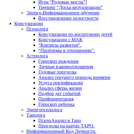
Игра “Родовые мосты”!
Тренинг “Доска визуализации”
Энерго-Информационное обучение
Восстановление целостности
Консультации
Психолога
Консультации по воспитанию детей
Консультации с МАК
“Кризисы развития”.
“Проблемы в отношениях”.
Астролога
Гороскоп рождения
Личные взаимоотношения
Годовые прогнозы
Анализ текущего периода времени
Услуга ректификации
Анализ сферы жизни
Подбор дат событий
Профориентация
Гороскоп ребенка
Энергопсихолога
Таролога
ПсихоАнализ в Таро
Прогнозы на картах ТАРО.
Информационный Код Личности.