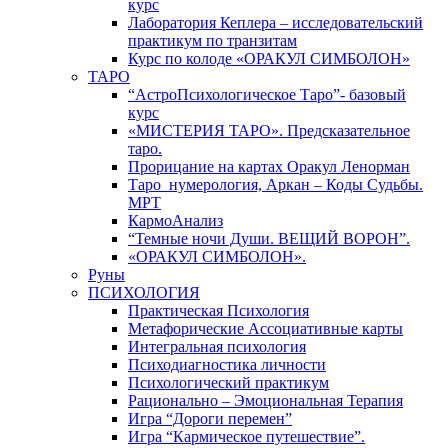
курс
Лаборатория Кеплера – исследовательский
практикум по транзитам
Курс по колоде «ОРАКУЛ СИМБОЛОН»
ТАРО
“АстроПсихологическое Таро”- базовый
курс
«МИСТЕРИЯ ТАРО». Предсказательное
таро.
Прорицание на картах Оракул Ленорман
Таро_нумерология, Аркан – Коды Судьбы.
МРТ
КармоАнализ
“Темные ночи Души. ВЕЩИЙ ВОРОН”.
«ОРАКУЛ СИМБОЛОН».
Руны
ПСИХОЛОГИЯ
Практическая Психология
Метафорические Ассоциативные карты
Интегральная психология
Психодиагностика личности
Психологический практикум
Рационально – Эмоциональная Терапия
Игра “Дороги перемен”
Игра “Кармическое путешествие”.