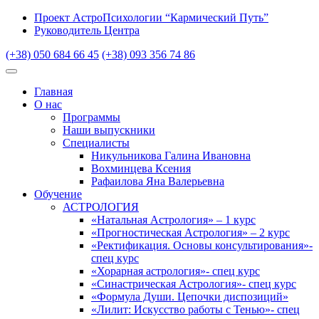
Проект АстроПсихологии “Кармический Путь”
Руководитель Центра
(+38) 050 684 66 45
(+38) 093 356 74 86
Главная
О нас
Программы
Наши выпускники
Специалисты
Никульникова Галина Ивановна
Вохминцева Ксения
Рафаилова Яна Валерьевна
Обучение
АСТРОЛОГИЯ
«Натальная Астрология» – 1 курс
«Прогностическая Астрология» – 2 курс
«Ректификация. Основы консультирования»-
спец курс
«Хорарная астрология»- спец курс
«Синастрическая Астрология»- спец курс
«Формула Души. Цепочки диспозиций»
«Лилит: Искусство работы с Тенью»- спец