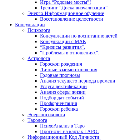
Игра “Родовые мосты”!
Тренинг “Доска визуализации”
Энерго-Информационное обучение
Восстановление целостности
Консультации
Психолога
Консультации по воспитанию детей
Консультации с МАК
“Кризисы развития”.
“Проблемы в отношениях”.
Астролога
Гороскоп рождения
Личные взаимоотношения
Годовые прогнозы
Анализ текущего периода времени
Услуга ректификации
Анализ сферы жизни
Подбор дат событий
Профориентация
Гороскоп ребенка
Энергопсихолога
Таролога
ПсихоАнализ в Таро
Прогнозы на картах ТАРО.
Информационный Код Личности.