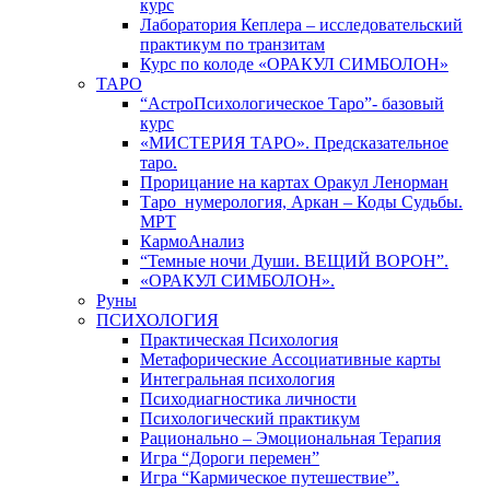
курс
Лаборатория Кеплера – исследовательский
практикум по транзитам
Курс по колоде «ОРАКУЛ СИМБОЛОН»
ТАРО
“АстроПсихологическое Таро”- базовый
курс
«МИСТЕРИЯ ТАРО». Предсказательное
таро.
Прорицание на картах Оракул Ленорман
Таро_нумерология, Аркан – Коды Судьбы.
МРТ
КармоАнализ
“Темные ночи Души. ВЕЩИЙ ВОРОН”.
«ОРАКУЛ СИМБОЛОН».
Руны
ПСИХОЛОГИЯ
Практическая Психология
Метафорические Ассоциативные карты
Интегральная психология
Психодиагностика личности
Психологический практикум
Рационально – Эмоциональная Терапия
Игра “Дороги перемен”
Игра “Кармическое путешествие”.