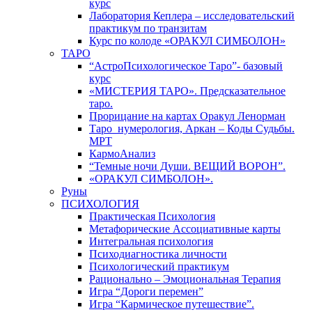
курс
Лаборатория Кеплера – исследовательский
практикум по транзитам
Курс по колоде «ОРАКУЛ СИМБОЛОН»
ТАРО
“АстроПсихологическое Таро”- базовый
курс
«МИСТЕРИЯ ТАРО». Предсказательное
таро.
Прорицание на картах Оракул Ленорман
Таро_нумерология, Аркан – Коды Судьбы.
МРТ
КармоАнализ
“Темные ночи Души. ВЕЩИЙ ВОРОН”.
«ОРАКУЛ СИМБОЛОН».
Руны
ПСИХОЛОГИЯ
Практическая Психология
Метафорические Ассоциативные карты
Интегральная психология
Психодиагностика личности
Психологический практикум
Рационально – Эмоциональная Терапия
Игра “Дороги перемен”
Игра “Кармическое путешествие”.