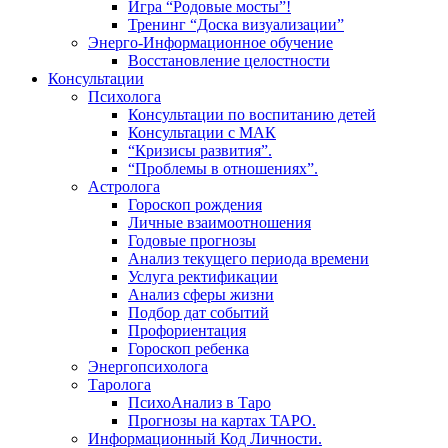
Игра “Родовые мосты”!
Тренинг “Доска визуализации”
Энерго-Информационное обучение
Восстановление целостности
Консультации
Психолога
Консультации по воспитанию детей
Консультации с МАК
“Кризисы развития”.
“Проблемы в отношениях”.
Астролога
Гороскоп рождения
Личные взаимоотношения
Годовые прогнозы
Анализ текущего периода времени
Услуга ректификации
Анализ сферы жизни
Подбор дат событий
Профориентация
Гороскоп ребенка
Энергопсихолога
Таролога
ПсихоАнализ в Таро
Прогнозы на картах ТАРО.
Информационный Код Личности.