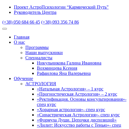
Проект АстроПсихологии “Кармический Путь”
Руководитель Центра
(+38) 050 684 66 45
(+38) 093 356 74 86
Главная
О нас
Программы
Наши выпускники
Специалисты
Никульникова Галина Ивановна
Вохминцева Ксения
Рафаилова Яна Валерьевна
Обучение
АСТРОЛОГИЯ
«Натальная Астрология» – 1 курс
«Прогностическая Астрология» – 2 курс
«Ректификация. Основы консультирования»-
спец курс
«Хорарная астрология»- спец курс
«Синастрическая Астрология»- спец курс
«Формула Души. Цепочки диспозиций»
«Лилит: Искусство работы с Тенью»- спец