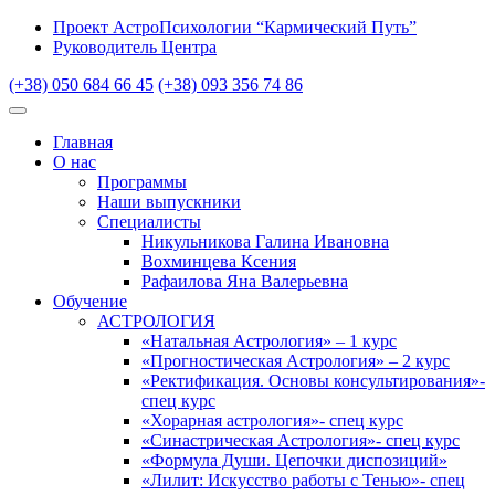
Проект АстроПсихологии “Кармический Путь”
Руководитель Центра
(+38) 050 684 66 45
(+38) 093 356 74 86
Главная
О нас
Программы
Наши выпускники
Специалисты
Никульникова Галина Ивановна
Вохминцева Ксения
Рафаилова Яна Валерьевна
Обучение
АСТРОЛОГИЯ
«Натальная Астрология» – 1 курс
«Прогностическая Астрология» – 2 курс
«Ректификация. Основы консультирования»-
спец курс
«Хорарная астрология»- спец курс
«Синастрическая Астрология»- спец курс
«Формула Души. Цепочки диспозиций»
«Лилит: Искусство работы с Тенью»- спец