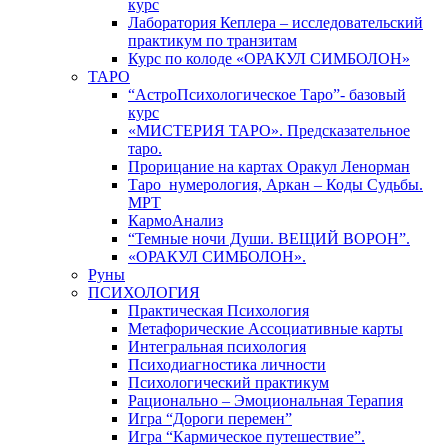
курс
Лаборатория Кеплера – исследовательский
практикум по транзитам
Курс по колоде «ОРАКУЛ СИМБОЛОН»
ТАРО
“АстроПсихологическое Таро”- базовый
курс
«МИСТЕРИЯ ТАРО». Предсказательное
таро.
Прорицание на картах Оракул Ленорман
Таро_нумерология, Аркан – Коды Судьбы.
МРТ
КармоАнализ
“Темные ночи Души. ВЕЩИЙ ВОРОН”.
«ОРАКУЛ СИМБОЛОН».
Руны
ПСИХОЛОГИЯ
Практическая Психология
Метафорические Ассоциативные карты
Интегральная психология
Психодиагностика личности
Психологический практикум
Рационально – Эмоциональная Терапия
Игра “Дороги перемен”
Игра “Кармическое путешествие”.