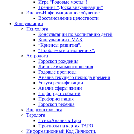
Игра “Родовые мосты”!
Тренинг “Доска визуализации”
Энерго-Информационное обучение
Восстановление целостности
Консультации
Психолога
Консультации по воспитанию детей
Консультации с МАК
“Кризисы развития”.
“Проблемы в отношениях”.
Астролога
Гороскоп рождения
Личные взаимоотношения
Годовые прогнозы
Анализ текущего периода времени
Услуга ректификации
Анализ сферы жизни
Подбор дат событий
Профориентация
Гороскоп ребенка
Энергопсихолога
Таролога
ПсихоАнализ в Таро
Прогнозы на картах ТАРО.
Информационный Код Личности.