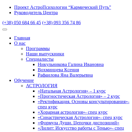
Проект АстроПсихологии “Кармический Путь”
Руководитель Центра
(+38) 050 684 66 45
(+38) 093 356 74 86
Главная
О нас
Программы
Наши выпускники
Специалисты
Никульникова Галина Ивановна
Вохминцева Ксения
Рафаилова Яна Валерьевна
Обучение
АСТРОЛОГИЯ
«Натальная Астрология» – 1 курс
«Прогностическая Астрология» – 2 курс
«Ректификация. Основы консультирования»-
спец курс
«Хорарная астрология»- спец курс
«Синастрическая Астрология»- спец курс
«Формула Души. Цепочки диспозиций»
«Лилит: Искусство работы с Тенью»- спец