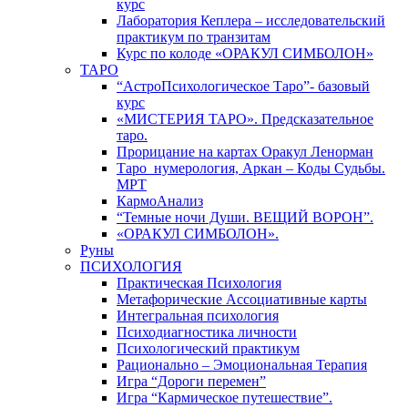
курс
Лаборатория Кеплера – исследовательский
практикум по транзитам
Курс по колоде «ОРАКУЛ СИМБОЛОН»
ТАРО
“АстроПсихологическое Таро”- базовый
курс
«МИСТЕРИЯ ТАРО». Предсказательное
таро.
Прорицание на картах Оракул Ленорман
Таро_нумерология, Аркан – Коды Судьбы.
МРТ
КармоАнализ
“Темные ночи Души. ВЕЩИЙ ВОРОН”.
«ОРАКУЛ СИМБОЛОН».
Руны
ПСИХОЛОГИЯ
Практическая Психология
Метафорические Ассоциативные карты
Интегральная психология
Психодиагностика личности
Психологический практикум
Рационально – Эмоциональная Терапия
Игра “Дороги перемен”
Игра “Кармическое путешествие”.