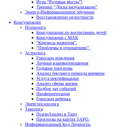
Игра “Родовые мосты”!
Тренинг “Доска визуализации”
Энерго-Информационное обучение
Восстановление целостности
Консультации
Психолога
Консультации по воспитанию детей
Консультации с МАК
“Кризисы развития”.
“Проблемы в отношениях”.
Астролога
Гороскоп рождения
Личные взаимоотношения
Годовые прогнозы
Анализ текущего периода времени
Услуга ректификации
Анализ сферы жизни
Подбор дат событий
Профориентация
Гороскоп ребенка
Энергопсихолога
Таролога
ПсихоАнализ в Таро
Прогнозы на картах ТАРО.
Информационный Код Личности.