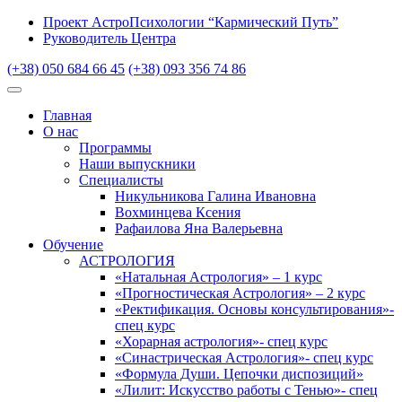
Проект АстроПсихологии “Кармический Путь”
Руководитель Центра
(+38) 050 684 66 45
(+38) 093 356 74 86
Главная
О нас
Программы
Наши выпускники
Специалисты
Никульникова Галина Ивановна
Вохминцева Ксения
Рафаилова Яна Валерьевна
Обучение
АСТРОЛОГИЯ
«Натальная Астрология» – 1 курс
«Прогностическая Астрология» – 2 курс
«Ректификация. Основы консультирования»-
спец курс
«Хорарная астрология»- спец курс
«Синастрическая Астрология»- спец курс
«Формула Души. Цепочки диспозиций»
«Лилит: Искусство работы с Тенью»- спец