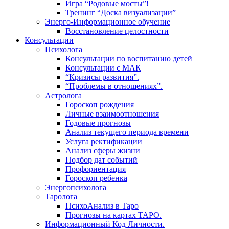
Игра “Родовые мосты”!
Тренинг “Доска визуализации”
Энерго-Информационное обучение
Восстановление целостности
Консультации
Психолога
Консультации по воспитанию детей
Консультации с МАК
“Кризисы развития”.
“Проблемы в отношениях”.
Астролога
Гороскоп рождения
Личные взаимоотношения
Годовые прогнозы
Анализ текущего периода времени
Услуга ректификации
Анализ сферы жизни
Подбор дат событий
Профориентация
Гороскоп ребенка
Энергопсихолога
Таролога
ПсихоАнализ в Таро
Прогнозы на картах ТАРО.
Информационный Код Личности.