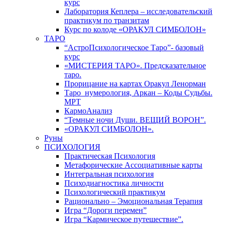
курс
Лаборатория Кеплера – исследовательский
практикум по транзитам
Курс по колоде «ОРАКУЛ СИМБОЛОН»
ТАРО
“АстроПсихологическое Таро”- базовый
курс
«МИСТЕРИЯ ТАРО». Предсказательное
таро.
Прорицание на картах Оракул Ленорман
Таро_нумерология, Аркан – Коды Судьбы.
МРТ
КармоАнализ
“Темные ночи Души. ВЕЩИЙ ВОРОН”.
«ОРАКУЛ СИМБОЛОН».
Руны
ПСИХОЛОГИЯ
Практическая Психология
Метафорические Ассоциативные карты
Интегральная психология
Психодиагностика личности
Психологический практикум
Рационально – Эмоциональная Терапия
Игра “Дороги перемен”
Игра “Кармическое путешествие”.