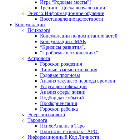
Игра “Родовые мосты”!
Тренинг “Доска визуализации”
Энерго-Информационное обучение
Восстановление целостности
Консультации
Психолога
Консультации по воспитанию детей
Консультации с МАК
“Кризисы развития”.
“Проблемы в отношениях”.
Астролога
Гороскоп рождения
Личные взаимоотношения
Годовые прогнозы
Анализ текущего периода времени
Услуга ректификации
Анализ сферы жизни
Подбор дат событий
Профориентация
Гороскоп ребенка
Энергопсихолога
Таролога
ПсихоАнализ в Таро
Прогнозы на картах ТАРО.
Информационный Код Личности.