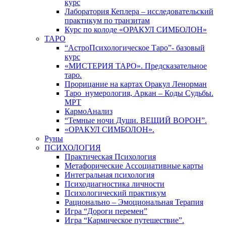
курс
Лаборатория Кеплера – исследовательский
практикум по транзитам
Курс по колоде «ОРАКУЛ СИМБОЛОН»
ТАРО
“АстроПсихологическое Таро”- базовый
курс
«МИСТЕРИЯ ТАРО». Предсказательное
таро.
Прорицание на картах Оракул Ленорман
Таро_нумерология, Аркан – Коды Судьбы.
МРТ
КармоАнализ
“Темные ночи Души. ВЕЩИЙ ВОРОН”.
«ОРАКУЛ СИМБОЛОН».
Руны
ПСИХОЛОГИЯ
Практическая Психология
Метафорические Ассоциативные карты
Интегральная психология
Психодиагностика личности
Психологический практикум
Рационально – Эмоциональная Терапия
Игра “Дороги перемен”
Игра “Кармическое путешествие”.