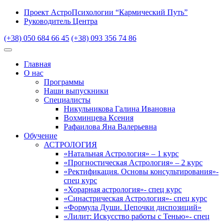
Проект АстроПсихологии “Кармический Путь”
Руководитель Центра
(+38) 050 684 66 45
(+38) 093 356 74 86
Главная
О нас
Программы
Наши выпускники
Специалисты
Никульникова Галина Ивановна
Вохминцева Ксения
Рафаилова Яна Валерьевна
Обучение
АСТРОЛОГИЯ
«Натальная Астрология» – 1 курс
«Прогностическая Астрология» – 2 курс
«Ректификация. Основы консультирования»-
спец курс
«Хорарная астрология»- спец курс
«Синастрическая Астрология»- спец курс
«Формула Души. Цепочки диспозиций»
«Лилит: Искусство работы с Тенью»- спец