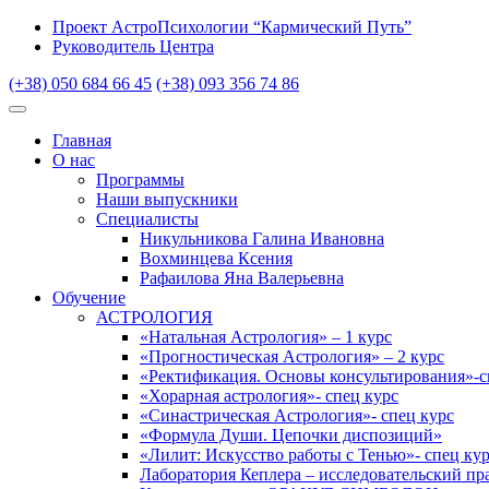
Проект АстроПсихологии “Кармический Путь”
Руководитель Центра
(+38) 050 684 66 45
(+38) 093 356 74 86
Главная
О нас
Программы
Наши выпускники
Специалисты
Никульникова Галина Ивановна
Вохминцева Ксения
Рафаилова Яна Валерьевна
Обучение
АСТРОЛОГИЯ
«Натальная Астрология» – 1 курс
«Прогностическая Астрология» – 2 курс
«Ректификация. Основы консультирования»-с
«Хорарная астрология»- спец курс
«Синастрическая Астрология»- спец курс
«Формула Души. Цепочки диспозиций»
«Лилит: Искусство работы с Тенью»- спец ку
Лаборатория Кеплера – исследовательский пр