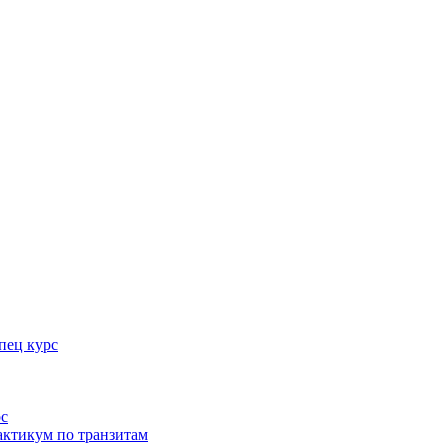
пец курс
рс
актикум по транзитам