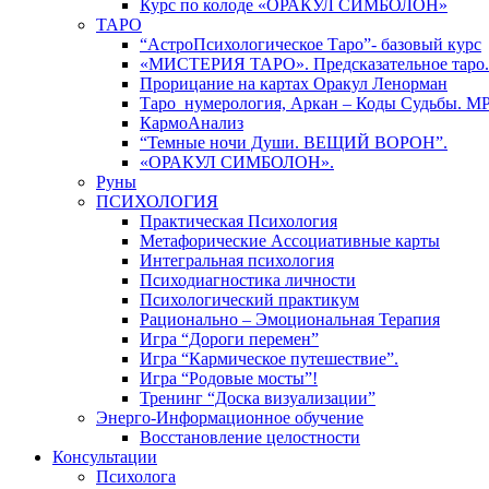
Курс по колоде «ОРАКУЛ СИМБОЛОН»
ТАРО
“АстроПсихологическое Таро”- базовый курс
«МИСТЕРИЯ ТАРО». Предсказательное таро.
Прорицание на картах Оракул Ленорман
Таро_нумерология, Аркан – Коды Судьбы. М
КармоАнализ
“Темные ночи Души. ВЕЩИЙ ВОРОН”.
«ОРАКУЛ СИМБОЛОН».
Руны
ПСИХОЛОГИЯ
Практическая Психология
Метафорические Ассоциативные карты
Интегральная психология
Психодиагностика личности
Психологический практикум
Рационально – Эмоциональная Терапия
Игра “Дороги перемен”
Игра “Кармическое путешествие”.
Игра “Родовые мосты”!
Тренинг “Доска визуализации”
Энерго-Информационное обучение
Восстановление целостности
Консультации
Психолога