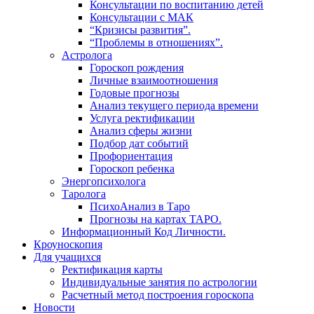
Консультации по воспитанию детей
Консультации с МАК
“Кризисы развития”.
“Проблемы в отношениях”.
Астролога
Гороскоп рождения
Личные взаимоотношения
Годовые прогнозы
Анализ текущего периода времени
Услуга ректификации
Анализ сферы жизни
Подбор дат событий
Профориентация
Гороскоп ребенка
Энергопсихолога
Таролога
ПсихоАнализ в Таро
Прогнозы на картах ТАРО.
Информационный Код Личности.
Кроуноскопия
Для учащихся
Ректификация карты
Индивидуальные занятия по астрологии
Расчетный метод построения гороскопа
Новости