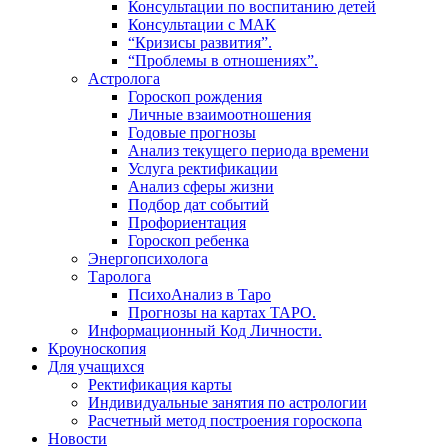
Консультации по воспитанию детей
Консультации с МАК
“Кризисы развития”.
“Проблемы в отношениях”.
Астролога
Гороскоп рождения
Личные взаимоотношения
Годовые прогнозы
Анализ текущего периода времени
Услуга ректификации
Анализ сферы жизни
Подбор дат событий
Профориентация
Гороскоп ребенка
Энергопсихолога
Таролога
ПсихоАнализ в Таро
Прогнозы на картах ТАРО.
Информационный Код Личности.
Кроуноскопия
Для учащихся
Ректификация карты
Индивидуальные занятия по астрологии
Расчетный метод построения гороскопа
Новости