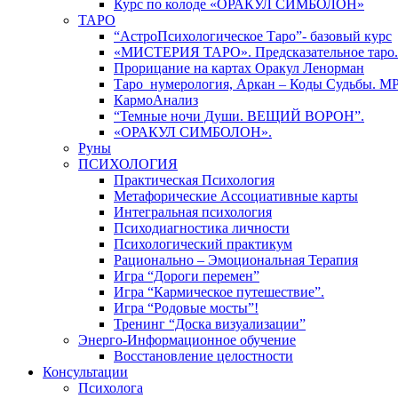
Курс по колоде «ОРАКУЛ СИМБОЛОН»
ТАРО
“АстроПсихологическое Таро”- базовый курс
«МИСТЕРИЯ ТАРО». Предсказательное таро.
Прорицание на картах Оракул Ленорман
Таро_нумерология, Аркан – Коды Судьбы. М
КармоАнализ
“Темные ночи Души. ВЕЩИЙ ВОРОН”.
«ОРАКУЛ СИМБОЛОН».
Руны
ПСИХОЛОГИЯ
Практическая Психология
Метафорические Ассоциативные карты
Интегральная психология
Психодиагностика личности
Психологический практикум
Рационально – Эмоциональная Терапия
Игра “Дороги перемен”
Игра “Кармическое путешествие”.
Игра “Родовые мосты”!
Тренинг “Доска визуализации”
Энерго-Информационное обучение
Восстановление целостности
Консультации
Психолога