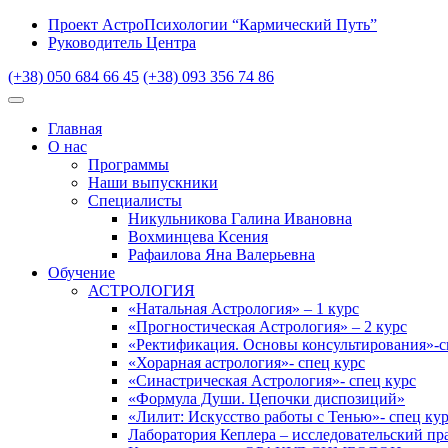
Проект АстроПсихологии “Кармический Путь”
Руководитель Центра
(+38) 050 684 66 45
(+38) 093 356 74 86
Главная
О нас
Программы
Наши выпускники
Специалисты
Никульникова Галина Ивановна
Вохминцева Ксения
Рафаилова Яна Валерьевна
Обучение
АСТРОЛОГИЯ
«Натальная Астрология» – 1 курс
«Прогностическая Астрология» – 2 курс
«Ректификация. Основы консультирования»-с
«Хорарная астрология»- спец курс
«Синастрическая Астрология»- спец курс
«Формула Души. Цепочки диспозиций»
«Лилит: Искусство работы с Тенью»- спец ку
Лаборатория Кеплера – исследовательский пр