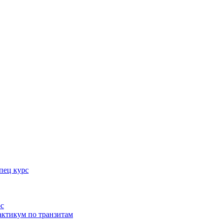
пец курс
рс
актикум по транзитам