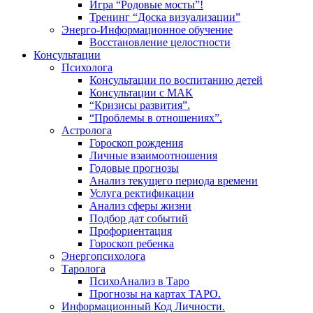
Игра “Родовые мосты”!
Тренинг “Доска визуализации”
Энерго-Информационное обучение
Восстановление целостности
Консультации
Психолога
Консультации по воспитанию детей
Консультации с МАК
“Кризисы развития”.
“Проблемы в отношениях”.
Астролога
Гороскоп рождения
Личные взаимоотношения
Годовые прогнозы
Анализ текущего периода времени
Услуга ректификации
Анализ сферы жизни
Подбор дат событий
Профориентация
Гороскоп ребенка
Энергопсихолога
Таролога
ПсихоАнализ в Таро
Прогнозы на картах ТАРО.
Информационный Код Личности.