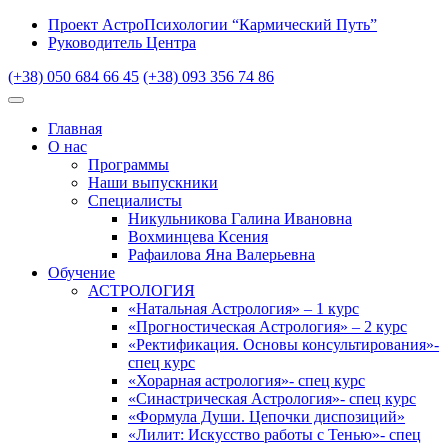
Проект АстроПсихологии “Кармический Путь”
Руководитель Центра
(+38) 050 684 66 45
(+38) 093 356 74 86
Главная
О нас
Программы
Наши выпускники
Специалисты
Никульникова Галина Ивановна
Вохминцева Ксения
Рафаилова Яна Валерьевна
Обучение
АСТРОЛОГИЯ
«Натальная Астрология» – 1 курс
«Прогностическая Астрология» – 2 курс
«Ректификация. Основы консультирования»-
спец курс
«Хорарная астрология»- спец курс
«Синастрическая Астрология»- спец курс
«Формула Души. Цепочки диспозиций»
«Лилит: Искусство работы с Тенью»- спец