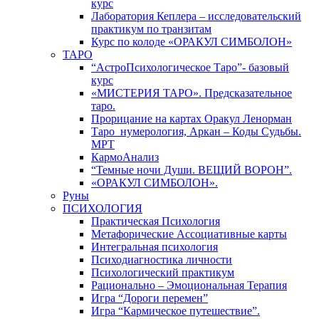
курс
Лаборатория Кеплера – исследовательский
практикум по транзитам
Курс по колоде «ОРАКУЛ СИМБОЛОН»
ТАРО
“АстроПсихологическое Таро”- базовый
курс
«МИСТЕРИЯ ТАРО». Предсказательное
таро.
Прорицание на картах Оракул Ленорман
Таро_нумерология, Аркан – Коды Судьбы.
МРТ
КармоАнализ
“Темные ночи Души. ВЕЩИЙ ВОРОН”.
«ОРАКУЛ СИМБОЛОН».
Руны
ПСИХОЛОГИЯ
Практическая Психология
Метафорические Ассоциативные карты
Интегральная психология
Психодиагностика личности
Психологический практикум
Рационально – Эмоциональная Терапия
Игра “Дороги перемен”
Игра “Кармическое путешествие”.