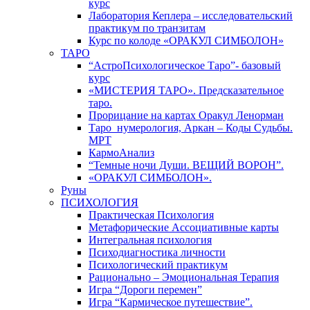
курс
Лаборатория Кеплера – исследовательский
практикум по транзитам
Курс по колоде «ОРАКУЛ СИМБОЛОН»
ТАРО
“АстроПсихологическое Таро”- базовый
курс
«МИСТЕРИЯ ТАРО». Предсказательное
таро.
Прорицание на картах Оракул Ленорман
Таро_нумерология, Аркан – Коды Судьбы.
МРТ
КармоАнализ
“Темные ночи Души. ВЕЩИЙ ВОРОН”.
«ОРАКУЛ СИМБОЛОН».
Руны
ПСИХОЛОГИЯ
Практическая Психология
Метафорические Ассоциативные карты
Интегральная психология
Психодиагностика личности
Психологический практикум
Рационально – Эмоциональная Терапия
Игра “Дороги перемен”
Игра “Кармическое путешествие”.