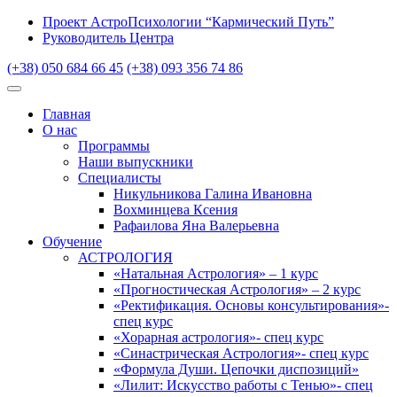
Проект АстроПсихологии “Кармический Путь”
Руководитель Центра
(+38) 050 684 66 45
(+38) 093 356 74 86
Главная
О нас
Программы
Наши выпускники
Специалисты
Никульникова Галина Ивановна
Вохминцева Ксения
Рафаилова Яна Валерьевна
Обучение
АСТРОЛОГИЯ
«Натальная Астрология» – 1 курс
«Прогностическая Астрология» – 2 курс
«Ректификация. Основы консультирования»-
спец курс
«Хорарная астрология»- спец курс
«Синастрическая Астрология»- спец курс
«Формула Души. Цепочки диспозиций»
«Лилит: Искусство работы с Тенью»- спец