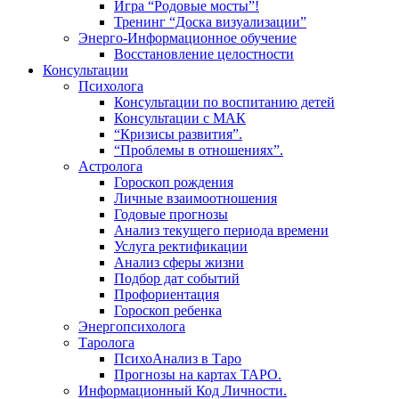
Игра “Родовые мосты”!
Тренинг “Доска визуализации”
Энерго-Информационное обучение
Восстановление целостности
Консультации
Психолога
Консультации по воспитанию детей
Консультации с МАК
“Кризисы развития”.
“Проблемы в отношениях”.
Астролога
Гороскоп рождения
Личные взаимоотношения
Годовые прогнозы
Анализ текущего периода времени
Услуга ректификации
Анализ сферы жизни
Подбор дат событий
Профориентация
Гороскоп ребенка
Энергопсихолога
Таролога
ПсихоАнализ в Таро
Прогнозы на картах ТАРО.
Информационный Код Личности.