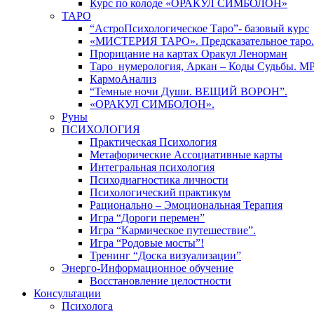
Курс по колоде «ОРАКУЛ СИМБОЛОН»
ТАРО
“АстроПсихологическое Таро”- базовый курс
«МИСТЕРИЯ ТАРО». Предсказательное таро.
Прорицание на картах Оракул Ленорман
Таро_нумерология, Аркан – Коды Судьбы. М
КармоАнализ
“Темные ночи Души. ВЕЩИЙ ВОРОН”.
«ОРАКУЛ СИМБОЛОН».
Руны
ПСИХОЛОГИЯ
Практическая Психология
Метафорические Ассоциативные карты
Интегральная психология
Психодиагностика личности
Психологический практикум
Рационально – Эмоциональная Терапия
Игра “Дороги перемен”
Игра “Кармическое путешествие”.
Игра “Родовые мосты”!
Тренинг “Доска визуализации”
Энерго-Информационное обучение
Восстановление целостности
Консультации
Психолога