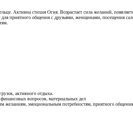
льце. Активна стихия Огня. Возрастает сила желаний, появляет
 для приятного общения с друзьями, женщинами, посещения сало
тям.
грузок, активного отдыха.
я финансовых вопросов, материальных дел
оим желаниям, эмоциональным потребностям, приятного общения