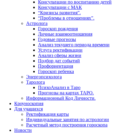
Консультации по воспитанию детей
Консультации с МАК
“Кризисы развития”.
“Проблемы в отношениях”.
Астролога
Гороскоп рождения
Личные взаимоотношения
Годовые прогнозы
Анализ текущего периода времени
Услуга ректификации
Анализ сферы жизни
Подбор дат событий
Профориентация
Гороскоп ребенка
Энергопсихолога
Таролога
ПсихоАнализ в Таро
Прогнозы на картах ТАРО.
Информационный Код Личности.
Кроуноскопия
Для учащихся
Ректификация карты
Индивидуальные занятия по астрологии
Расчетный метод построения гороскопа
Новости