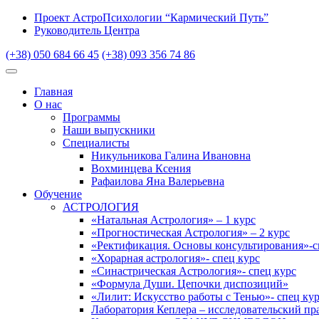
Проект АстроПсихологии “Кармический Путь”
Руководитель Центра
(+38) 050 684 66 45
(+38) 093 356 74 86
Главная
О нас
Программы
Наши выпускники
Специалисты
Никульникова Галина Ивановна
Вохминцева Ксения
Рафаилова Яна Валерьевна
Обучение
АСТРОЛОГИЯ
«Натальная Астрология» – 1 курс
«Прогностическая Астрология» – 2 курс
«Ректификация. Основы консультирования»-с
«Хорарная астрология»- спец курс
«Синастрическая Астрология»- спец курс
«Формула Души. Цепочки диспозиций»
«Лилит: Искусство работы с Тенью»- спец ку
Лаборатория Кеплера – исследовательский пр