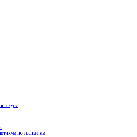
пец курс
рс
актикум по транзитам