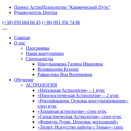
Проект АстроПсихологии “Кармический Путь”
Руководитель Центра
(+38) 050 684 66 45
(+38) 093 356 74 86
Главная
О нас
Программы
Наши выпускники
Специалисты
Никульникова Галина Ивановна
Вохминцева Ксения
Рафаилова Яна Валерьевна
Обучение
АСТРОЛОГИЯ
«Натальная Астрология» – 1 курс
«Прогностическая Астрология» – 2 курс
«Ректификация. Основы консультирования»-
спец курс
«Хорарная астрология»- спец курс
«Синастрическая Астрология»- спец курс
«Формула Души. Цепочки диспозиций»
«Лилит: Искусство работы с Тенью»- спец