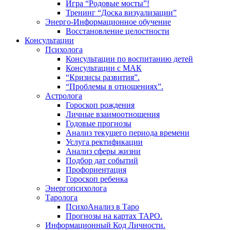
Игра “Родовые мосты”!
Тренинг “Доска визуализации”
Энерго-Информационное обучение
Восстановление целостности
Консультации
Психолога
Консультации по воспитанию детей
Консультации с МАК
“Кризисы развития”.
“Проблемы в отношениях”.
Астролога
Гороскоп рождения
Личные взаимоотношения
Годовые прогнозы
Анализ текущего периода времени
Услуга ректификации
Анализ сферы жизни
Подбор дат событий
Профориентация
Гороскоп ребенка
Энергопсихолога
Таролога
ПсихоАнализ в Таро
Прогнозы на картах ТАРО.
Информационный Код Личности.