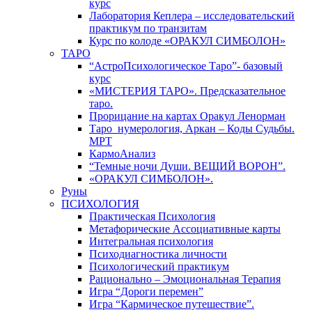
курс
Лаборатория Кеплера – исследовательский
практикум по транзитам
Курс по колоде «ОРАКУЛ СИМБОЛОН»
ТАРО
“АстроПсихологическое Таро”- базовый
курс
«МИСТЕРИЯ ТАРО». Предсказательное
таро.
Прорицание на картах Оракул Ленорман
Таро_нумерология, Аркан – Коды Судьбы.
МРТ
КармоАнализ
“Темные ночи Души. ВЕЩИЙ ВОРОН”.
«ОРАКУЛ СИМБОЛОН».
Руны
ПСИХОЛОГИЯ
Практическая Психология
Метафорические Ассоциативные карты
Интегральная психология
Психодиагностика личности
Психологический практикум
Рационально – Эмоциональная Терапия
Игра “Дороги перемен”
Игра “Кармическое путешествие”.