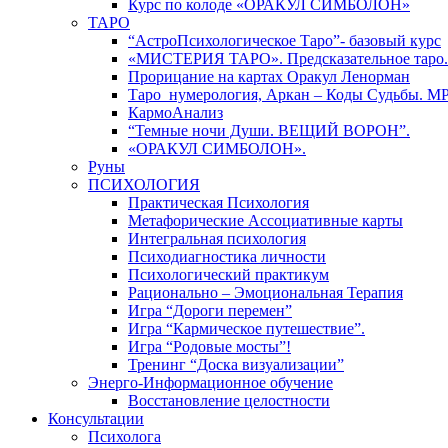
Курс по колоде «ОРАКУЛ СИМБОЛОН»
ТАРО
“АстроПсихологическое Таро”- базовый курс
«МИСТЕРИЯ ТАРО». Предсказательное таро.
Прорицание на картах Оракул Ленорман
Таро_нумерология, Аркан – Коды Судьбы. М
КармоАнализ
“Темные ночи Души. ВЕЩИЙ ВОРОН”.
«ОРАКУЛ СИМБОЛОН».
Руны
ПСИХОЛОГИЯ
Практическая Психология
Метафорические Ассоциативные карты
Интегральная психология
Психодиагностика личности
Психологический практикум
Рационально – Эмоциональная Терапия
Игра “Дороги перемен”
Игра “Кармическое путешествие”.
Игра “Родовые мосты”!
Тренинг “Доска визуализации”
Энерго-Информационное обучение
Восстановление целостности
Консультации
Психолога