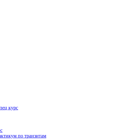
пец курс
рс
актикум по транзитам