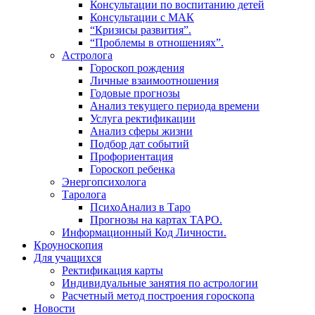
Консультации по воспитанию детей
Консультации с МАК
“Кризисы развития”.
“Проблемы в отношениях”.
Астролога
Гороскоп рождения
Личные взаимоотношения
Годовые прогнозы
Анализ текущего периода времени
Услуга ректификации
Анализ сферы жизни
Подбор дат событий
Профориентация
Гороскоп ребенка
Энергопсихолога
Таролога
ПсихоАнализ в Таро
Прогнозы на картах ТАРО.
Информационный Код Личности.
Кроуноскопия
Для учащихся
Ректификация карты
Индивидуальные занятия по астрологии
Расчетный метод построения гороскопа
Новости