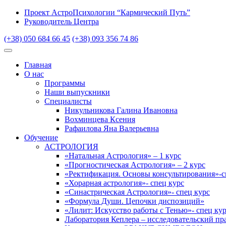
Проект АстроПсихологии “Кармический Путь”
Руководитель Центра
(+38) 050 684 66 45
(+38) 093 356 74 86
Главная
О нас
Программы
Наши выпускники
Специалисты
Никульникова Галина Ивановна
Вохминцева Ксения
Рафаилова Яна Валерьевна
Обучение
АСТРОЛОГИЯ
«Натальная Астрология» – 1 курс
«Прогностическая Астрология» – 2 курс
«Ректификация. Основы консультирования»-с
«Хорарная астрология»- спец курс
«Синастрическая Астрология»- спец курс
«Формула Души. Цепочки диспозиций»
«Лилит: Искусство работы с Тенью»- спец ку
Лаборатория Кеплера – исследовательский пр