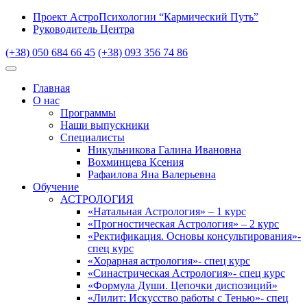
Проект АстроПсихологии “Кармический Путь”
Руководитель Центра
(+38) 050 684 66 45
(+38) 093 356 74 86
Главная
О нас
Программы
Наши выпускники
Специалисты
Никульникова Галина Ивановна
Вохминцева Ксения
Рафаилова Яна Валерьевна
Обучение
АСТРОЛОГИЯ
«Натальная Астрология» – 1 курс
«Прогностическая Астрология» – 2 курс
«Ректификация. Основы консультирования»-
спец курс
«Хорарная астрология»- спец курс
«Синастрическая Астрология»- спец курс
«Формула Души. Цепочки диспозиций»
«Лилит: Искусство работы с Тенью»- спец