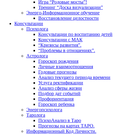
Игра “Родовые мосты”!
Тренинг “Доска визуализации”
Энерго-Информационное обучение
Восстановление целостности
Консультации
Психолога
Консультации по воспитанию детей
Консультации с МАК
“Кризисы развития”.
“Проблемы в отношениях”.
Астролога
Гороскоп рождения
Личные взаимоотношения
Годовые прогнозы
Анализ текущего периода времени
Услуга ректификации
Анализ сферы жизни
Подбор дат событий
Профориентация
Гороскоп ребенка
Энергопсихолога
Таролога
ПсихоАнализ в Таро
Прогнозы на картах ТАРО.
Информационный Код Личности.