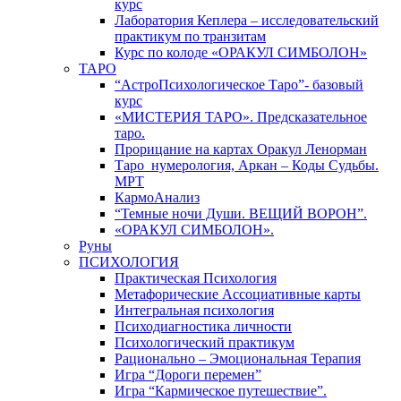
курс
Лаборатория Кеплера – исследовательский
практикум по транзитам
Курс по колоде «ОРАКУЛ СИМБОЛОН»
ТАРО
“АстроПсихологическое Таро”- базовый
курс
«МИСТЕРИЯ ТАРО». Предсказательное
таро.
Прорицание на картах Оракул Ленорман
Таро_нумерология, Аркан – Коды Судьбы.
МРТ
КармоАнализ
“Темные ночи Души. ВЕЩИЙ ВОРОН”.
«ОРАКУЛ СИМБОЛОН».
Руны
ПСИХОЛОГИЯ
Практическая Психология
Метафорические Ассоциативные карты
Интегральная психология
Психодиагностика личности
Психологический практикум
Рационально – Эмоциональная Терапия
Игра “Дороги перемен”
Игра “Кармическое путешествие”.