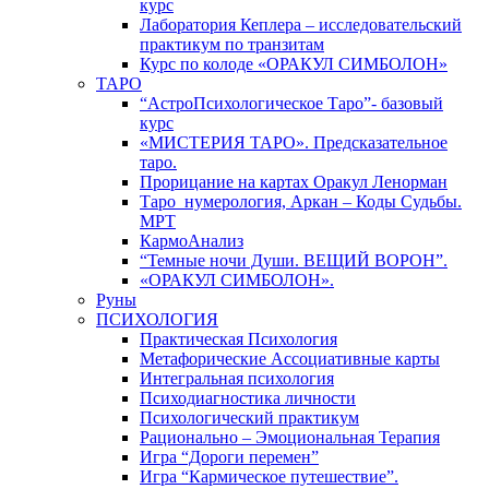
курс
Лаборатория Кеплера – исследовательский
практикум по транзитам
Курс по колоде «ОРАКУЛ СИМБОЛОН»
ТАРО
“АстроПсихологическое Таро”- базовый
курс
«МИСТЕРИЯ ТАРО». Предсказательное
таро.
Прорицание на картах Оракул Ленорман
Таро_нумерология, Аркан – Коды Судьбы.
МРТ
КармоАнализ
“Темные ночи Души. ВЕЩИЙ ВОРОН”.
«ОРАКУЛ СИМБОЛОН».
Руны
ПСИХОЛОГИЯ
Практическая Психология
Метафорические Ассоциативные карты
Интегральная психология
Психодиагностика личности
Психологический практикум
Рационально – Эмоциональная Терапия
Игра “Дороги перемен”
Игра “Кармическое путешествие”.