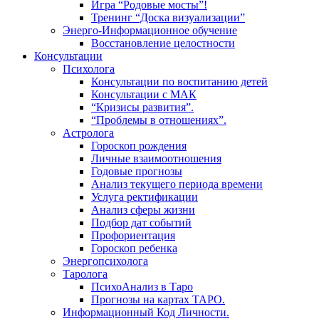
Игра “Родовые мосты”!
Тренинг “Доска визуализации”
Энерго-Информационное обучение
Восстановление целостности
Консультации
Психолога
Консультации по воспитанию детей
Консультации с МАК
“Кризисы развития”.
“Проблемы в отношениях”.
Астролога
Гороскоп рождения
Личные взаимоотношения
Годовые прогнозы
Анализ текущего периода времени
Услуга ректификации
Анализ сферы жизни
Подбор дат событий
Профориентация
Гороскоп ребенка
Энергопсихолога
Таролога
ПсихоАнализ в Таро
Прогнозы на картах ТАРО.
Информационный Код Личности.