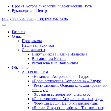
Проект АстроПсихологии “Кармический Путь”
Руководитель Центра
(+38) 050 684 66 45
(+38) 093 356 74 86
Главная
О нас
Программы
Наши выпускники
Специалисты
Никульникова Галина Ивановна
Вохминцева Ксения
Рафаилова Яна Валерьевна
Обучение
АСТРОЛОГИЯ
«Натальная Астрология» – 1 курс
«Прогностическая Астрология» – 2 курс
«Ректификация. Основы консультирования»-
спец курс
«Хорарная астрология»- спец курс
«Синастрическая Астрология»- спец курс
«Формула Души. Цепочки диспозиций»
«Лилит: Искусство работы с Тенью»- спец