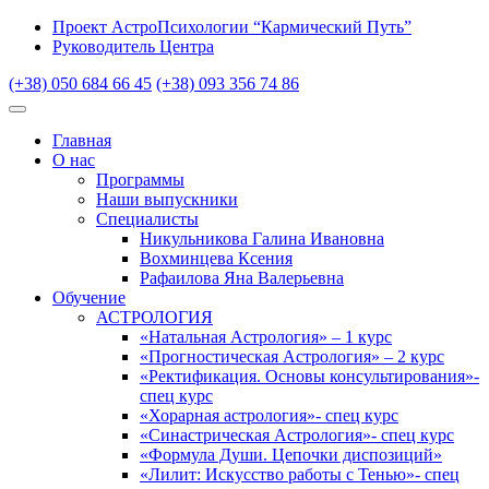
Проект АстроПсихологии “Кармический Путь”
Руководитель Центра
(+38) 050 684 66 45
(+38) 093 356 74 86
Главная
О нас
Программы
Наши выпускники
Специалисты
Никульникова Галина Ивановна
Вохминцева Ксения
Рафаилова Яна Валерьевна
Обучение
АСТРОЛОГИЯ
«Натальная Астрология» – 1 курс
«Прогностическая Астрология» – 2 курс
«Ректификация. Основы консультирования»-
спец курс
«Хорарная астрология»- спец курс
«Синастрическая Астрология»- спец курс
«Формула Души. Цепочки диспозиций»
«Лилит: Искусство работы с Тенью»- спец