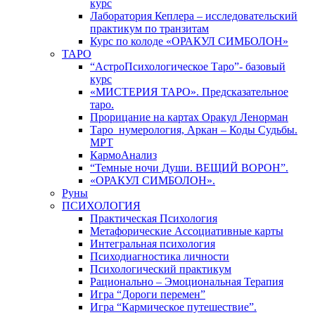
курс
Лаборатория Кеплера – исследовательский
практикум по транзитам
Курс по колоде «ОРАКУЛ СИМБОЛОН»
ТАРО
“АстроПсихологическое Таро”- базовый
курс
«МИСТЕРИЯ ТАРО». Предсказательное
таро.
Прорицание на картах Оракул Ленорман
Таро_нумерология, Аркан – Коды Судьбы.
МРТ
КармоАнализ
“Темные ночи Души. ВЕЩИЙ ВОРОН”.
«ОРАКУЛ СИМБОЛОН».
Руны
ПСИХОЛОГИЯ
Практическая Психология
Метафорические Ассоциативные карты
Интегральная психология
Психодиагностика личности
Психологический практикум
Рационально – Эмоциональная Терапия
Игра “Дороги перемен”
Игра “Кармическое путешествие”.