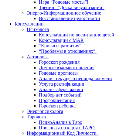
Игра “Родовые мосты”!
Тренинг “Доска визуализации”
Энерго-Информационное обучение
Восстановление целостности
Консультации
Психолога
Консультации по воспитанию детей
Консультации с МАК
“Кризисы развития”.
“Проблемы в отношениях”.
Астролога
Гороскоп рождения
Личные взаимоотношения
Годовые прогнозы
Анализ текущего периода времени
Услуга ректификации
Анализ сферы жизни
Подбор дат событий
Профориентация
Гороскоп ребенка
Энергопсихолога
Таролога
ПсихоАнализ в Таро
Прогнозы на картах ТАРО.
Информационный Код Личности.