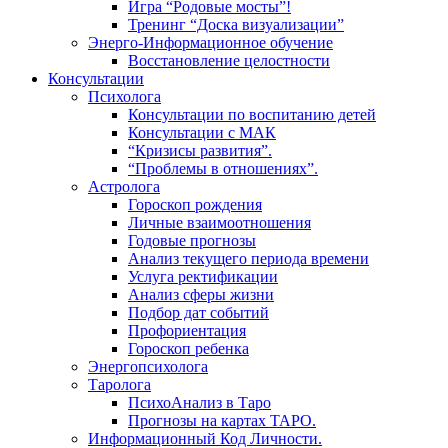
Игра “Родовые мосты”!
Тренинг “Доска визуализации”
Энерго-Информационное обучение
Восстановление целостности
Консультации
Психолога
Консультации по воспитанию детей
Консультации с МАК
“Кризисы развития”.
“Проблемы в отношениях”.
Астролога
Гороскоп рождения
Личные взаимоотношения
Годовые прогнозы
Анализ текущего периода времени
Услуга ректификации
Анализ сферы жизни
Подбор дат событий
Профориентация
Гороскоп ребенка
Энергопсихолога
Таролога
ПсихоАнализ в Таро
Прогнозы на картах ТАРО.
Информационный Код Личности.