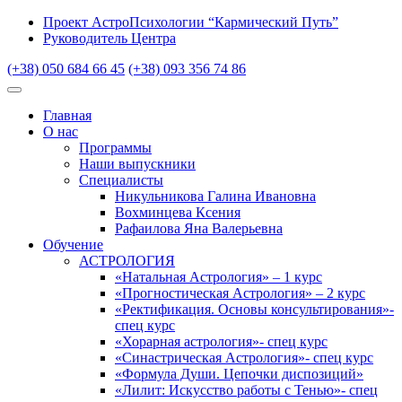
Проект АстроПсихологии “Кармический Путь”
Руководитель Центра
(+38) 050 684 66 45
(+38) 093 356 74 86
Главная
О нас
Программы
Наши выпускники
Специалисты
Никульникова Галина Ивановна
Вохминцева Ксения
Рафаилова Яна Валерьевна
Обучение
АСТРОЛОГИЯ
«Натальная Астрология» – 1 курс
«Прогностическая Астрология» – 2 курс
«Ректификация. Основы консультирования»-
спец курс
«Хорарная астрология»- спец курс
«Синастрическая Астрология»- спец курс
«Формула Души. Цепочки диспозиций»
«Лилит: Искусство работы с Тенью»- спец