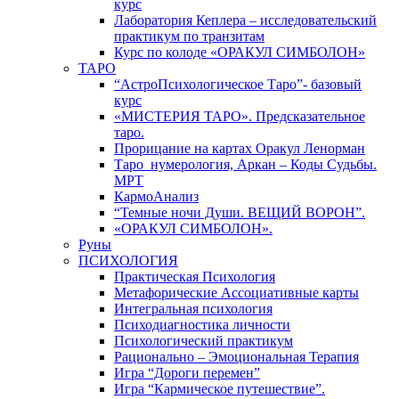
курс
Лаборатория Кеплера – исследовательский
практикум по транзитам
Курс по колоде «ОРАКУЛ СИМБОЛОН»
ТАРО
“АстроПсихологическое Таро”- базовый
курс
«МИСТЕРИЯ ТАРО». Предсказательное
таро.
Прорицание на картах Оракул Ленорман
Таро_нумерология, Аркан – Коды Судьбы.
МРТ
КармоАнализ
“Темные ночи Души. ВЕЩИЙ ВОРОН”.
«ОРАКУЛ СИМБОЛОН».
Руны
ПСИХОЛОГИЯ
Практическая Психология
Метафорические Ассоциативные карты
Интегральная психология
Психодиагностика личности
Психологический практикум
Рационально – Эмоциональная Терапия
Игра “Дороги перемен”
Игра “Кармическое путешествие”.