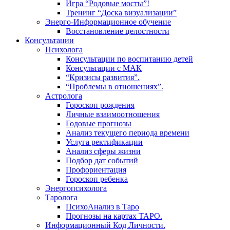
Игра “Родовые мосты”!
Тренинг “Доска визуализации”
Энерго-Информационное обучение
Восстановление целостности
Консультации
Психолога
Консультации по воспитанию детей
Консультации с МАК
“Кризисы развития”.
“Проблемы в отношениях”.
Астролога
Гороскоп рождения
Личные взаимоотношения
Годовые прогнозы
Анализ текущего периода времени
Услуга ректификации
Анализ сферы жизни
Подбор дат событий
Профориентация
Гороскоп ребенка
Энергопсихолога
Таролога
ПсихоАнализ в Таро
Прогнозы на картах ТАРО.
Информационный Код Личности.