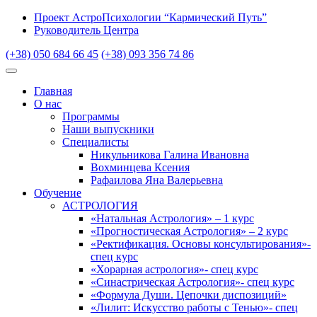
Проект АстроПсихологии “Кармический Путь”
Руководитель Центра
(+38) 050 684 66 45
(+38) 093 356 74 86
Главная
О нас
Программы
Наши выпускники
Специалисты
Никульникова Галина Ивановна
Вохминцева Ксения
Рафаилова Яна Валерьевна
Обучение
АСТРОЛОГИЯ
«Натальная Астрология» – 1 курс
«Прогностическая Астрология» – 2 курс
«Ректификация. Основы консультирования»-
спец курс
«Хорарная астрология»- спец курс
«Синастрическая Астрология»- спец курс
«Формула Души. Цепочки диспозиций»
«Лилит: Искусство работы с Тенью»- спец