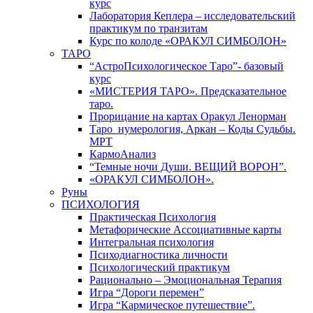
курс
Лаборатория Кеплера – исследовательский
практикум по транзитам
Курс по колоде «ОРАКУЛ СИМБОЛОН»
ТАРО
“АстроПсихологическое Таро”- базовый
курс
«МИСТЕРИЯ ТАРО». Предсказательное
таро.
Прорицание на картах Оракул Ленорман
Таро_нумерология, Аркан – Коды Судьбы.
МРТ
КармоАнализ
“Темные ночи Души. ВЕЩИЙ ВОРОН”.
«ОРАКУЛ СИМБОЛОН».
Руны
ПСИХОЛОГИЯ
Практическая Психология
Метафорические Ассоциативные карты
Интегральная психология
Психодиагностика личности
Психологический практикум
Рационально – Эмоциональная Терапия
Игра “Дороги перемен”
Игра “Кармическое путешествие”.