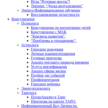
Игра “Родовые мосты”!
Тренинг “Доска визуализации”
Энерго-Информационное обучение
Восстановление целостности
Консультации
Психолога
Консультации по воспитанию детей
Консультации с МАК
“Кризисы развития”.
“Проблемы в отношениях”.
Астролога
Гороскоп рождения
Личные взаимоотношения
Годовые прогнозы
Анализ текущего периода времени
Услуга ректификации
Анализ сферы жизни
Подбор дат событий
Профориентация
Гороскоп ребенка
Энергопсихолога
Таролога
ПсихоАнализ в Таро
Прогнозы на картах ТАРО.
Информационный Код Личности.