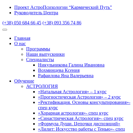
Проект АстроПсихологии “Кармический Путь”
Руководитель Центра
(+38) 050 684 66 45
(+38) 093 356 74 86
Главная
О нас
Программы
Наши выпускники
Специалисты
Никульникова Галина Ивановна
Вохминцева Ксения
Рафаилова Яна Валерьевна
Обучение
АСТРОЛОГИЯ
«Натальная Астрология» – 1 курс
«Прогностическая Астрология» – 2 курс
«Ректификация. Основы консультирования»-
спец курс
«Хорарная астрология»- спец курс
«Синастрическая Астрология»- спец курс
«Формула Души. Цепочки диспозиций»
«Лилит: Искусство работы с Тенью»- спец