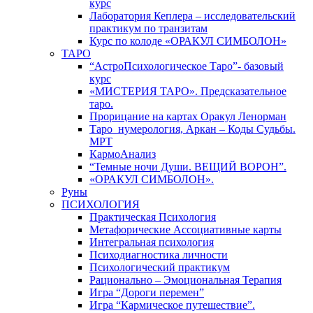
курс
Лаборатория Кеплера – исследовательский
практикум по транзитам
Курс по колоде «ОРАКУЛ СИМБОЛОН»
ТАРО
“АстроПсихологическое Таро”- базовый
курс
«МИСТЕРИЯ ТАРО». Предсказательное
таро.
Прорицание на картах Оракул Ленорман
Таро_нумерология, Аркан – Коды Судьбы.
МРТ
КармоАнализ
“Темные ночи Души. ВЕЩИЙ ВОРОН”.
«ОРАКУЛ СИМБОЛОН».
Руны
ПСИХОЛОГИЯ
Практическая Психология
Метафорические Ассоциативные карты
Интегральная психология
Психодиагностика личности
Психологический практикум
Рационально – Эмоциональная Терапия
Игра “Дороги перемен”
Игра “Кармическое путешествие”.