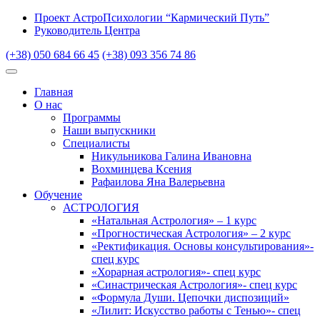
Проект АстроПсихологии “Кармический Путь”
Руководитель Центра
(+38) 050 684 66 45
(+38) 093 356 74 86
Главная
О нас
Программы
Наши выпускники
Специалисты
Никульникова Галина Ивановна
Вохминцева Ксения
Рафаилова Яна Валерьевна
Обучение
АСТРОЛОГИЯ
«Натальная Астрология» – 1 курс
«Прогностическая Астрология» – 2 курс
«Ректификация. Основы консультирования»-
спец курс
«Хорарная астрология»- спец курс
«Синастрическая Астрология»- спец курс
«Формула Души. Цепочки диспозиций»
«Лилит: Искусство работы с Тенью»- спец