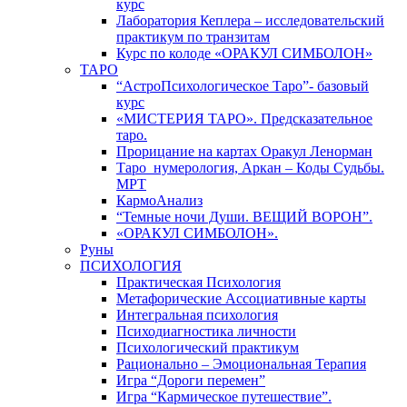
курс
Лаборатория Кеплера – исследовательский
практикум по транзитам
Курс по колоде «ОРАКУЛ СИМБОЛОН»
ТАРО
“АстроПсихологическое Таро”- базовый
курс
«МИСТЕРИЯ ТАРО». Предсказательное
таро.
Прорицание на картах Оракул Ленорман
Таро_нумерология, Аркан – Коды Судьбы.
МРТ
КармоАнализ
“Темные ночи Души. ВЕЩИЙ ВОРОН”.
«ОРАКУЛ СИМБОЛОН».
Руны
ПСИХОЛОГИЯ
Практическая Психология
Метафорические Ассоциативные карты
Интегральная психология
Психодиагностика личности
Психологический практикум
Рационально – Эмоциональная Терапия
Игра “Дороги перемен”
Игра “Кармическое путешествие”.