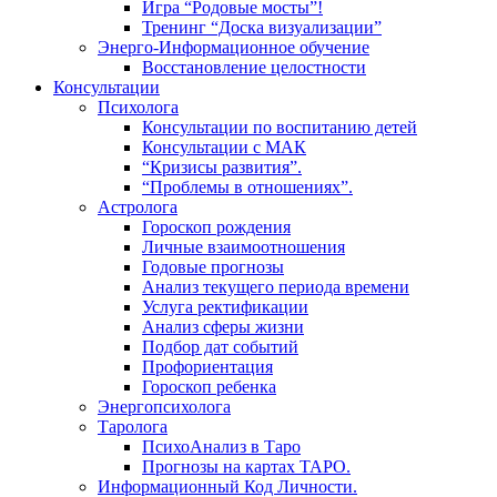
Игра “Родовые мосты”!
Тренинг “Доска визуализации”
Энерго-Информационное обучение
Восстановление целостности
Консультации
Психолога
Консультации по воспитанию детей
Консультации с МАК
“Кризисы развития”.
“Проблемы в отношениях”.
Астролога
Гороскоп рождения
Личные взаимоотношения
Годовые прогнозы
Анализ текущего периода времени
Услуга ректификации
Анализ сферы жизни
Подбор дат событий
Профориентация
Гороскоп ребенка
Энергопсихолога
Таролога
ПсихоАнализ в Таро
Прогнозы на картах ТАРО.
Информационный Код Личности.