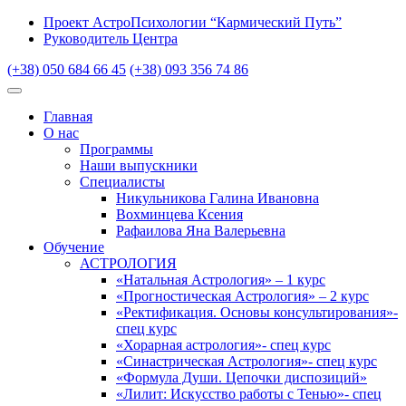
Проект АстроПсихологии “Кармический Путь”
Руководитель Центра
(+38) 050 684 66 45
(+38) 093 356 74 86
Главная
О нас
Программы
Наши выпускники
Специалисты
Никульникова Галина Ивановна
Вохминцева Ксения
Рафаилова Яна Валерьевна
Обучение
АСТРОЛОГИЯ
«Натальная Астрология» – 1 курс
«Прогностическая Астрология» – 2 курс
«Ректификация. Основы консультирования»-
спец курс
«Хорарная астрология»- спец курс
«Синастрическая Астрология»- спец курс
«Формула Души. Цепочки диспозиций»
«Лилит: Искусство работы с Тенью»- спец