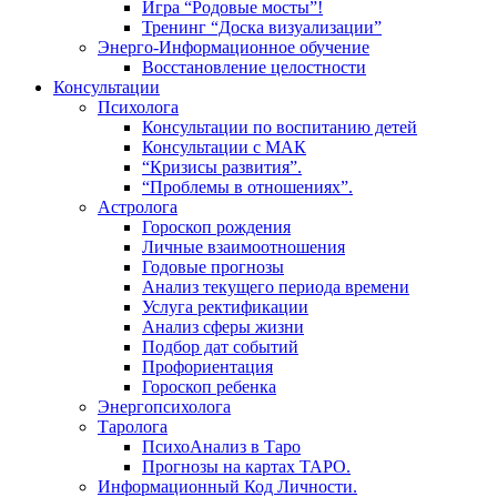
Игра “Родовые мосты”!
Тренинг “Доска визуализации”
Энерго-Информационное обучение
Восстановление целостности
Консультации
Психолога
Консультации по воспитанию детей
Консультации с МАК
“Кризисы развития”.
“Проблемы в отношениях”.
Астролога
Гороскоп рождения
Личные взаимоотношения
Годовые прогнозы
Анализ текущего периода времени
Услуга ректификации
Анализ сферы жизни
Подбор дат событий
Профориентация
Гороскоп ребенка
Энергопсихолога
Таролога
ПсихоАнализ в Таро
Прогнозы на картах ТАРО.
Информационный Код Личности.