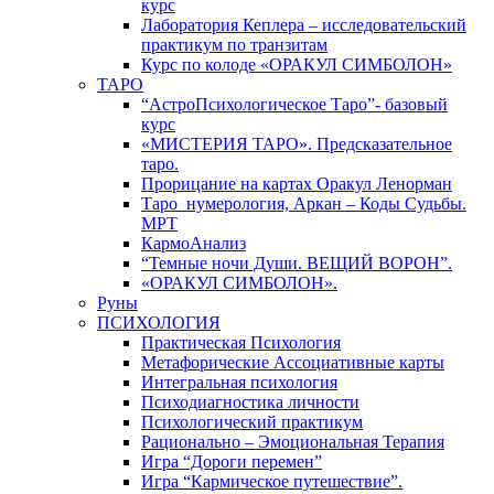
курс
Лаборатория Кеплера – исследовательский
практикум по транзитам
Курс по колоде «ОРАКУЛ СИМБОЛОН»
ТАРО
“АстроПсихологическое Таро”- базовый
курс
«МИСТЕРИЯ ТАРО». Предсказательное
таро.
Прорицание на картах Оракул Ленорман
Таро_нумерология, Аркан – Коды Судьбы.
МРТ
КармоАнализ
“Темные ночи Души. ВЕЩИЙ ВОРОН”.
«ОРАКУЛ СИМБОЛОН».
Руны
ПСИХОЛОГИЯ
Практическая Психология
Метафорические Ассоциативные карты
Интегральная психология
Психодиагностика личности
Психологический практикум
Рационально – Эмоциональная Терапия
Игра “Дороги перемен”
Игра “Кармическое путешествие”.